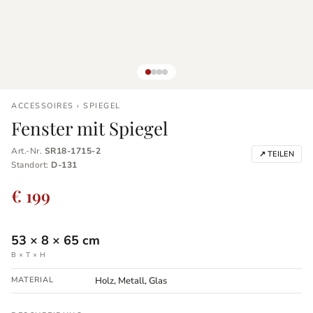
ACCESSOIRES › SPIEGEL
Fenster mit Spiegel
Art.-Nr.
SR18-1715-2
↗ TEILEN
Standort:
D-131
€ 199
53
×
8
×
65
cm
B × T × H
MATERIAL
Holz, Metall, Glas