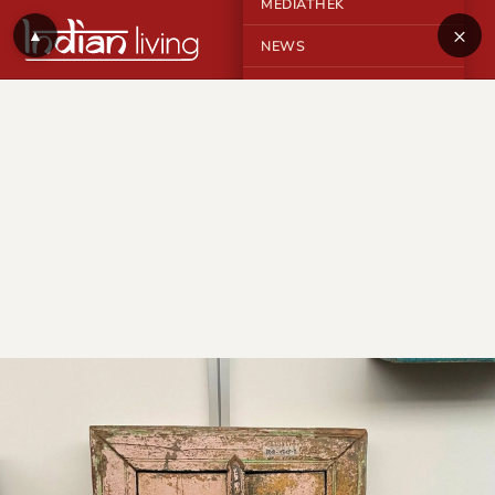
MEDIATHEK
×
▲
NEWS
KONTAKT