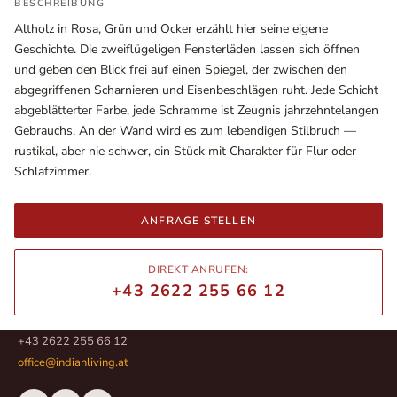
BESCHREIBUNG
Altholz in Rosa, Grün und Ocker erzählt hier seine eigene
Geschichte. Die zweiflügeligen Fensterläden lassen sich öffnen
und geben den Blick frei auf einen Spiegel, der zwischen den
abgegriffenen Scharnieren und Eisenbeschlägen ruht. Jede Schicht
abgeblätterter Farbe, jede Schramme ist Zeugnis jahrzehntelangen
Gebrauchs. An der Wand wird es zum lebendigen Stilbruch —
rustikal, aber nie schwer, ein Stück mit Charakter für Flur oder
Schlafzimmer.
ANFRAGE STELLEN
Ausstellungsräume
Wiener Straße – Werkstraße 111
DIREKT ANRUFEN:
2700 Wiener Neustadt
+43 2622 255 66 12
In WinStage
+43 2622 255 66 12
office@indianliving.at