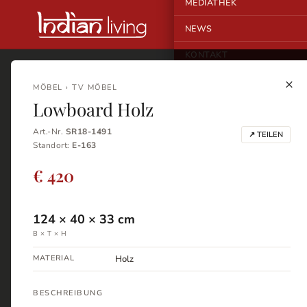
MEDIATHEK
NEWS
KONTAKT
×
MÖBEL › TV MÖBEL
Lowboard Holz
Art.-Nr.
SR18-1491
↗ TEILEN
Standort:
E-163
€ 420
124
×
40
×
33
cm
B × T × H
MATERIAL
Holz
BESCHREIBUNG