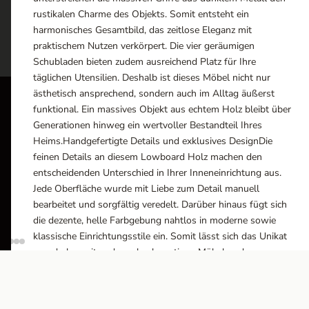
rustikalen Charme des Objekts. Somit entsteht ein
harmonisches Gesamtbild, das zeitlose Eleganz mit
praktischem Nutzen verkörpert. Die vier geräumigen
Schubladen bieten zudem ausreichend Platz für Ihre
täglichen Utensilien. Deshalb ist dieses Möbel nicht nur
ästhetisch ansprechend, sondern auch im Alltag äußerst
funktional. Ein massives Objekt aus echtem Holz bleibt über
ÖFFN
Generationen hinweg ein wertvoller Bestandteil Ihres
Heims.Handgefertigte Details und exklusives DesignDie
Monta
feinen Details an diesem Lowboard Holz machen den
10:0
entscheidenden Unterschied in Ihrer Inneneinrichtung aus.
Ausstellungsräume
Jede Oberfläche wurde mit Liebe zum Detail manuell
Wiener Straße – Werkstraße 111
Besich
bearbeitet und sorgfältig veredelt. Darüber hinaus fügt sich
2700 Wiener Neustadt
die dezente, helle Farbgebung nahtlos in moderne sowie
In WinStage
klassische Einrichtungsstile ein. Somit lässt sich das Unikat
wunderbar mit anderen hochwertigen Möbeln oder
+43 2622 255 66 12
farbenfrohen Accessoires kombinieren. Der Fokus liegt
office@indianliving.at
hierbei ganz klar auf der Einzigartigkeit der traditionellen
Herstellung in kleinen Manufakturen. Folglich ist jedes