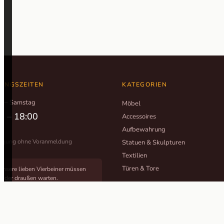
UNGSZEITEN
KATEGORIEN
g – Samstag
Möbel
0 – 18:00
Accessoires
Aufbewahrung
tigung ohne Voranmeldung
Statuen & Skulpturen
Textilien
Türen & Tore
Unsere lieben Vierbeiner müssen
leider draußen warten.