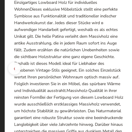
Einzigartiges Lowboard Holz für individuelles
WohnenDieses exklusive Möbelstück stellt eine perfekte
Symbiose aus Funktionalität und traditioneller indischer
Handwerkskunst dar. Jedes dieser Stücke wird в
aufwendiger Handarbeit gefertigt, weshalb es als echtes
Unikat gilt. Die helle Patina verleiht dem Massivholz eine
antike Ausstrahlung, die in jedem Raum sofort ins Auge
fällt. Zudem erzählen die natürlichen Unebenheiten sowie
die sichtbare Holzstruktur eine ganz eigene Geschichte.
Deshalb ist dieses Modell ideal für Liebhaber des
‹
gehobenen Vintage-Stils geeignet. Ein solches Einzelstück
wertet Ihren persönlichen Wohnraum optisch massiv auf.
Folglich investieren Sie in ein Möbel, das spürbare Wärme
und Individualität ausstrahlt.Massivholz-Qualität in ihrer
reinsten FormBei der Fertigung von diesem Lowboard Holz
wurde ausschließlich erstklassiges Massivholz verwendet,
um höchste Stabilität zu gewährleisten. Das Naturmaterial
garantiert eine robuste Struktur sowie eine beeindruckende
Langlebigkeit über viele Jahrzehnte hinweg. Darüber hinaus
unterstreichen die massiven Griffe aus dunklem Metall den