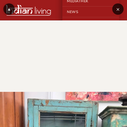
MEDIATHEK
×
▲
NEWS
KONTAKT