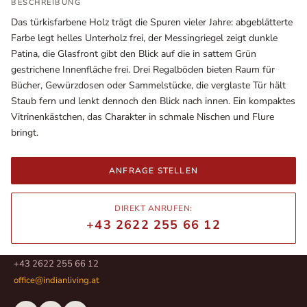
BESCHREIBUNG
Das türkisfarbene Holz trägt die Spuren vieler Jahre: abgeblätterte
Farbe legt helles Unterholz frei, der Messingriegel zeigt dunkle
Patina, die Glasfront gibt den Blick auf die in sattem Grün
gestrichene Innenfläche frei. Drei Regalböden bieten Raum für
Bücher, Gewürzdosen oder Sammelstücke, die verglaste Tür hält
Staub fern und lenkt dennoch den Blick nach innen. Ein kompaktes
Vitrinenkästchen, das Charakter in schmale Nischen und Flure
bringt.
ANFRAGE STELLEN
Ausstellungsräume
Wiener Straße – Werkstraße 111
DIREKT ANRUFEN:
2700 Wiener Neustadt
+43 2622 255 66 12
In WinStage
+43 2622 255 66 12
office@indianliving.at