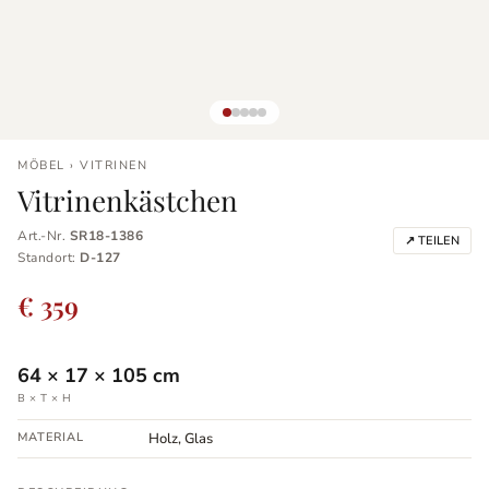
MÖBEL › VITRINEN
Vitrinenkästchen
Art.-Nr.
SR18-1386
↗ TEILEN
Standort:
D-127
€ 359
64
×
17
×
105
cm
B × T × H
MATERIAL
Holz, Glas