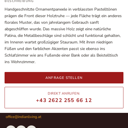
BESCHREIBUNG
Handgeschnitzte Ornamentpaneele in verblassten Pastelltönen
prägen die Front dieser Holztruhe — jede Fläche trägt ein anderes
florales Muster, das von jahrelangem Gebrauch sanft
abgeschliffen wurde. Das massive Holz zeigt eine natürliche
Patina, die Metallbeschläge sind schlicht und funktional gehalten,
im Inneren wartet großzügiger Stauraum. Mit ihren niedrigen
Füßen und den farblichen Akzenten passt sie ebenso ins
Schlafzimmer wie ans Fußende einer Bank oder als Beistelltisch
ins Wohnzimmer.
Ausstellungsräume
ANFRAGE STELLEN
Wiener Straße – Werkstraße 111
2700 Wiener Neustadt
DIREKT ANRUFEN:
In WinStage
+43 2622 255 66 12
+43 2622 255 66 12
office@indianliving.at