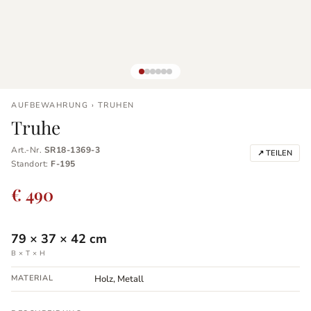
AUFBEWAHRUNG › TRUHEN
Truhe
Art.-Nr.
SR18-1369-3
↗ TEILEN
Standort:
F-195
€ 490
79
×
37
×
42
cm
B × T × H
MATERIAL
Holz, Metall