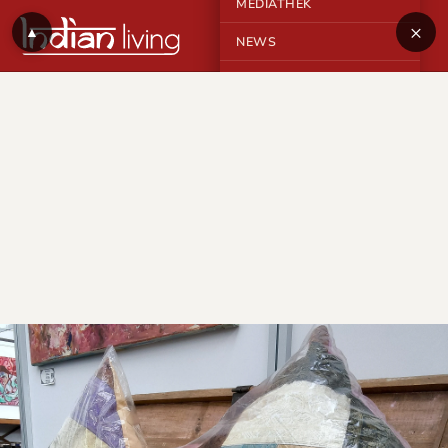
MEDIATHEK
×
▲
NEWS
KONTAKT