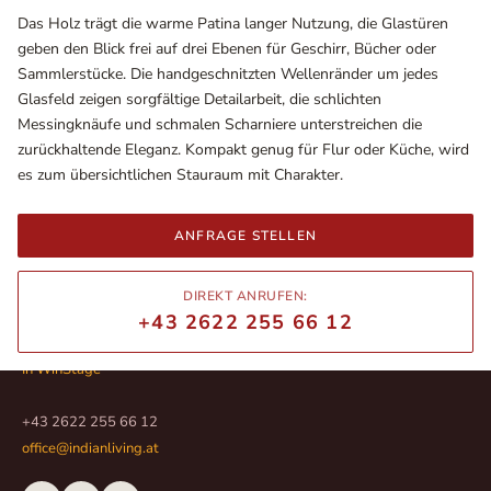
Das Holz trägt die warme Patina langer Nutzung, die Glastüren
geben den Blick frei auf drei Ebenen für Geschirr, Bücher oder
Sammlerstücke. Die handgeschnitzten Wellenränder um jedes
Glasfeld zeigen sorgfältige Detailarbeit, die schlichten
Messingknäufe und schmalen Scharniere unterstreichen die
zurückhaltende Eleganz. Kompakt genug für Flur oder Küche, wird
es zum übersichtlichen Stauraum mit Charakter.
ANFRAGE STELLEN
Ausstellungsräume
DIREKT ANRUFEN:
Wiener Straße – Werkstraße 111
+43 2622 255 66 12
2700 Wiener Neustadt
In WinStage
+43 2622 255 66 12
office@indianliving.at