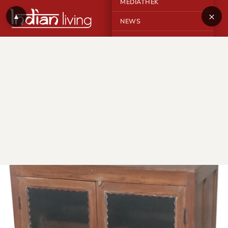
MEDIATHEK
×
▲
NEWS
KONTAKT