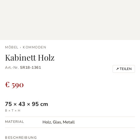
MÖBEL › KOMMODEN
Kabinett Holz
Art.-Nr.
SR18-1361
↗ TEILEN
€ 590
75
×
43
×
95
cm
B × T × H
MATERIAL
Holz, Glas, Metall
BESCHREIBUNG