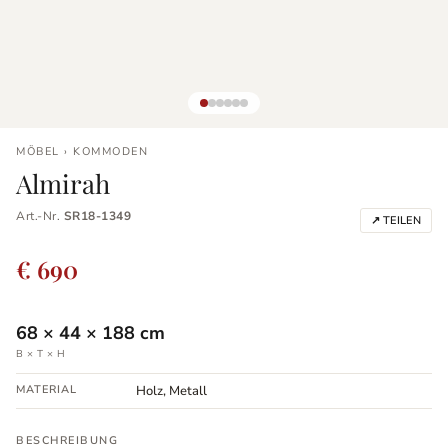
MÖBEL › KOMMODEN
Almirah
Art.-Nr.
SR18-1349
↗ TEILEN
€ 690
68
×
44
×
188
cm
B × T × H
MATERIAL
Holz, Metall
BESCHREIBUNG