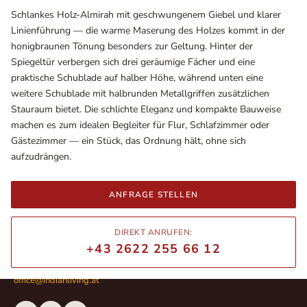
Schlankes Holz-Almirah mit geschwungenem Giebel und klarer
Linienführung — die warme Maserung des Holzes kommt in der
honigbraunen Tönung besonders zur Geltung. Hinter der
Spiegeltür verbergen sich drei geräumige Fächer und eine
praktische Schublade auf halber Höhe, während unten eine
weitere Schublade mit halbrunden Metallgriffen zusätzlichen
Stauraum bietet. Die schlichte Eleganz und kompakte Bauweise
machen es zum idealen Begleiter für Flur, Schlafzimmer oder
Gästezimmer — ein Stück, das Ordnung hält, ohne sich
aufzudrängen.
Ausstellungsräume
ANFRAGE STELLEN
Wiener Straße – Werkstraße 111
2700 Wiener Neustadt
In WinStage
DIREKT ANRUFEN:
+43 2622 255 66 12
+43 2622 255 66 12
office@indianliving.at