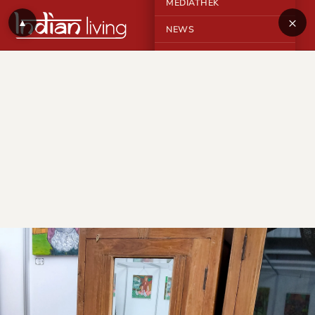
MEDIATHEK
×
▲
NEWS
KONTAKT