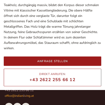
Teakholz, durchgängig massiv, bildet den Korpus dieser schmalen
Vitrine mit klassischer Kassettengliederung. Die obere Hälfte
öffnet sich durch eine verglaste Tür, darunter folgt ein
geschlossenes Fach und eine Schublade mit schlichten
Metallgriffen. Das Holz trägt die warme Tönung jahrelanger
Nutzung, feine Gebrauchsspuren erzählen von seiner Geschichte.
In deinem Flur oder Schlafzimmer wird es zum dezenten
Aufbewahrungsmöbel, das Stauraum schafft, ohne aufdringlich zu
wirken.
ANFRAGE STELLEN
Ausstellungsräume
Wiener Straße – Werkstraße 111
2700 Wiener Neustadt
DIREKT ANRUFEN:
In WinStage
+43 2622 255 66 12
+43 2622 255 66 12
office@indianliving.at