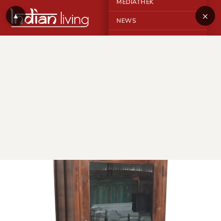
MEDIATHEK
×
▲
NEWS
KONTAKT