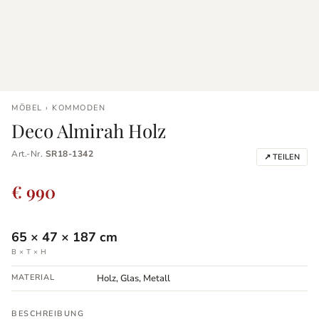
MÖBEL › KOMMODEN
Deco Almirah Holz
Art.-Nr.
SR18-1342
↗ TEILEN
€ 990
65
×
47
×
187
cm
B × T × H
MATERIAL
Holz, Glas, Metall
BESCHREIBUNG