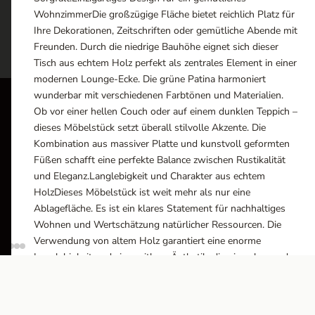
WohnzimmerDie großzügige Fläche bietet reichlich Platz für
Ihre Dekorationen, Zeitschriften oder gemütliche Abende mit
Freunden. Durch die niedrige Bauhöhe eignet sich dieser
Tisch aus echtem Holz perfekt als zentrales Element in einer
modernen Lounge-Ecke. Die grüne Patina harmoniert
wunderbar mit verschiedenen Farbtönen und Materialien.
Ob vor einer hellen Couch oder auf einem dunklen Teppich –
ÖFFN
dieses Möbelstück setzt überall stilvolle Akzente. Die
Kombination aus massiver Platte und kunstvoll geformten
Monta
Füßen schafft eine perfekte Balance zwischen Rustikalität
10:0
und Eleganz.Langlebigkeit und Charakter aus echtem
Ausstellungsräume
HolzDieses Möbelstück ist weit mehr als nur eine
Wiener Straße – Werkstraße 111
Besich
Ablagefläche. Es ist ein klares Statement für nachhaltiges
2700 Wiener Neustadt
Wohnen und Wertschätzung natürlicher Ressourcen. Die
In WinStage
Verwendung von altem Holz garantiert eine enorme
Langlebigkeit und eine zeitlose Ästhetik, die niemals aus der
+43 2622 255 66 12
Mode kommt. Jedes handgefertigte Detail wurde mit großer
office@indianliving.at
Liebe zum Material ausgearbeitet. Vertrauen Sie auf die
Qualität von echtem Holz und genießen Sie ein Produkt, das