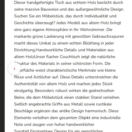
Dieser handgefertigte Tisch aus echtem Holz besticht durch
seine massive Bauweise und das außergewöhnliche Design.
Suchen Sie ein Möbelstück, das durch Individualität und
Geschichte überzeugt? Jedes Modell aus altem Holz bringt
eine ganz eigene Atmosphäre in Ihr Wohnzimmer. Die
markante grüne Lackierung mit gewollten Gebrauchsspuren
macht dieses Unikat zu einem echten Blickfang in jeder
Einrichtung.Handwerkliche Details und Materialien aus
altem HolzUnser flacher Couchtisch zeigt die natürliche
Struktur des Materials in seiner schönsten Form. Die
‹
Oberfläche weist charakteristische Merkmale wie kleine
Risse und Astlöcher auf. Diese Details unterstreichen die
Authentizität von altem Holz und machen jedes Stück
einzigartig. Besonders robust wirken die gedrechselten
Beine, die dem Möbelstück einen stabilen Stand verleihen.
Seitlich angebrachte Griffe aus Metall sowie rustikale
Beschläge ergänzen das antike Design harmonisch. Diese
Elemente verleihen dem gesamten Objekt eine industrielle
Note und zeugen von hoher handwerklicher
Sorgfalt.Einzigartiges Design für ein gemütliches