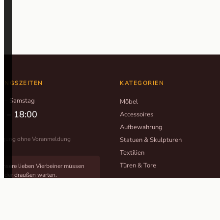
UNGSZEITEN
KATEGORIEN
g – Samstag
Möbel
0 – 18:00
Accessoires
Aufbewahrung
tigung ohne Voranmeldung
Statuen & Skulpturen
Textilien
Türen & Tore
Unsere lieben Vierbeiner müssen
leider draußen warten.