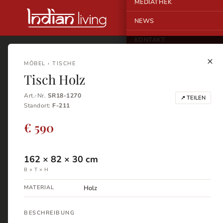
MEDIATHEK
NEWS
KONTAKT
×
MÖBEL › TISCHE
Tisch Holz
Art.-Nr.
SR18-1270
↗ TEILEN
Standort:
F-211
€ 590
162
×
82
×
30
cm
B × T × H
MATERIAL
Holz
BESCHREIBUNG