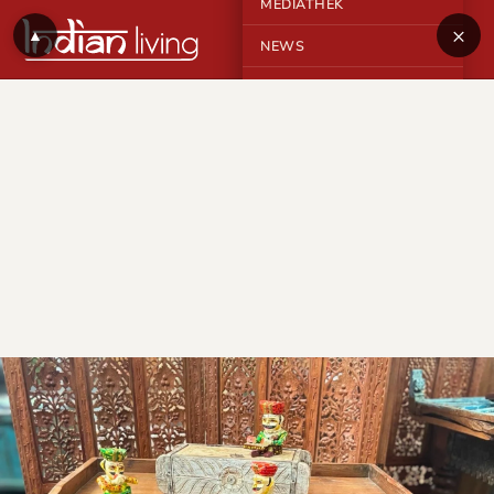
MEDIATHEK
×
▲
NEWS
KONTAKT