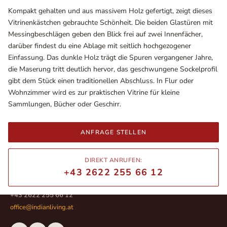
Kompakt gehalten und aus massivem Holz gefertigt, zeigt dieses
Vitrinenkästchen gebrauchte Schönheit. Die beiden Glastüren mit
Messingbeschlägen geben den Blick frei auf zwei Innenfächer,
darüber findest du eine Ablage mit seitlich hochgezogener
Einfassung. Das dunkle Holz trägt die Spuren vergangener Jahre,
die Maserung tritt deutlich hervor, das geschwungene Sockelprofil
gibt dem Stück einen traditionellen Abschluss. In Flur oder
Wohnzimmer wird es zur praktischen Vitrine für kleine
Sammlungen, Bücher oder Geschirr.
ANFRAGE STELLEN
Ausstellungsräume
Wiener Straße – Werkstraße 111
2700 Wiener Neustadt
DIREKT ANRUFEN:
In WinStage
+43 2622 255 66 12
+43 2622 255 66 12
office@indianliving.at