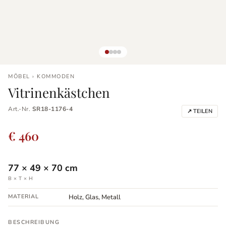
MÖBEL › KOMMODEN
Vitrinenkästchen
Art.-Nr.
SR18-1176-4
↗ TEILEN
€ 460
77
×
49
×
70
cm
B × T × H
MATERIAL
Holz, Glas, Metall
BESCHREIBUNG