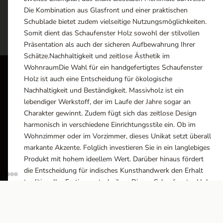
Die Kombination aus Glasfront und einer praktischen
Schublade bietet zudem vielseitige Nutzungsmöglichkeiten.
Somit dient das Schaufenster Holz sowohl der stilvollen
Präsentation als auch der sicheren Aufbewahrung Ihrer
Schätze.Nachhaltigkeit und zeitlose Ästhetik im
WohnraumDie Wahl für ein handgefertigtes Schaufenster
Holz ist auch eine Entscheidung für ökologische
ÖFFN
Nachhaltigkeit und Beständigkeit. Massivholz ist ein
lebendiger Werkstoff, der im Laufe der Jahre sogar an
Monta
Charakter gewinnt. Zudem fügt sich das zeitlose Design
10:0
harmonisch in verschiedene Einrichtungsstile ein. Ob im
Ausstellungsräume
Wohnzimmer oder im Vorzimmer, dieses Unikat setzt überall
Wiener Straße – Werkstraße 111
Besich
markante Akzente. Folglich investieren Sie in ein langlebiges
2700 Wiener Neustadt
Produkt mit hohem ideellem Wert. Darüber hinaus fördert
In WinStage
die Entscheidung für indisches Kunsthandwerk den Erhalt
traditioneller Fertigungstechniken. Dieses Schaufenster Holz
+43 2622 255 66 12
bleibt somit ein treuer Begleiter
office@indianliving.at
ANFRAGE STELLEN