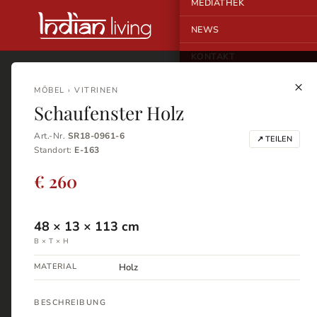
MEDIATHEK
NEWS
KONTAKT
×
MÖBEL › VITRINEN
Schaufenster Holz
Art.-Nr.
SR18-0961-6
↗ TEILEN
Standort:
E-163
€ 260
48
×
13
×
113
cm
B × T × H
MATERIAL
Holz
BESCHREIBUNG