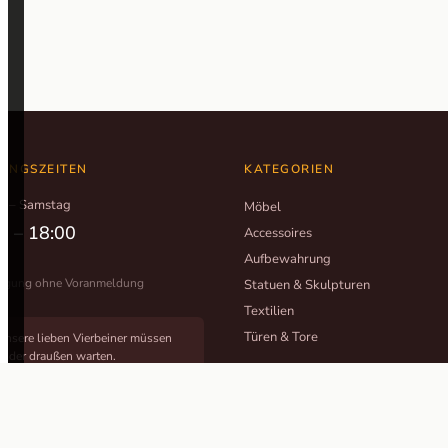
UNGSZEITEN
KATEGORIEN
g – Samstag
Möbel
0 – 18:00
Accessoires
Aufbewahrung
tigung ohne Voranmeldung
Statuen & Skulpturen
Textilien
Türen & Tore
Unsere lieben Vierbeiner müssen
leider draußen warten.