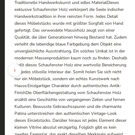
Traditionelle Handwerkskunst und edles MaterialDieses
exklusive Schaufenster Holz verkörpert die Seele indischer
Handwerkstradition in ihrer reinsten Form. Jedes Detail
dieses Möbelstücks wurde mit größter Sorgfalt von Hand
gefertigt. Das verwendete Massivholz zeugt von einer
Qualität, die über Generationen hinweg Bestand hat. Zudem
verleiht die lebendige blaue Farbgebung dem Objekt eine
unvergleichliche Ausstrahlung. Ein solches Unikat ist in der
modernen Massenproduktion kaum noch zu finden. Deshalb
stellt dieses Schaufenster Holz eine wertvolle Bereicherung
‹
für jedes stilvolle Interieur dar. Somit holen Sie sich nicht
nur ein Möbelstück, sondern ein echtes Kunstwerk nach
Hause.Einzigartiger Charakter durch authentisches Antik-
FinishDie Oberflächengestaltung vom Schaufenster Holz
erzählt eine Geschichte von vergangenen Zeiten und fernen
Kulturen. Bewusste Gebrauchsspuren und die charmante
Patina unterstreichen den authentischen Vintage-Look
dieses Einzelstücks. Darüber hinaus ist jedes Element dieser
kleinen Vitrine absolut einzigartig. Folglich gibt es kein
zweites Exemplar, das exakt dieselben Merkmale aufweist.