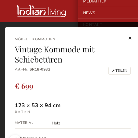
MEDIATHEK
NEWS
KONTAKT
×
MÖBEL › KOMMODEN
Vintage Kommode mit
Schiebetüren
Art.-Nr.
SR18-0932
↗ TEILEN
€ 699
123
×
53
×
94
cm
B × T × H
MATERIAL
Holz