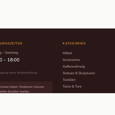
UNGSZEITEN
KATEGORIEN
g – Samstag
Möbel
0 – 18:00
Accessoires
Aufbewahrung
tigung ohne Voranmeldung
Statuen & Skulpturen
Textilien
Türen & Tore
Unsere lieben Vierbeiner müssen
leider draußen warten.