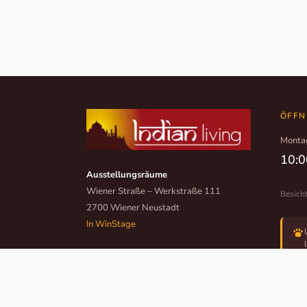
ÖFFN
Monta
10:0
Ausstellungsräume
Wiener Straße – Werkstraße 111
Besich
2700 Wiener Neustadt
In WinStage
+43 2622 255 66 12
office@indianliving.at