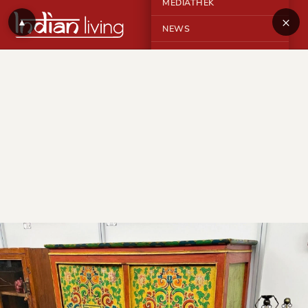
MEDIATHEK
×
▲
NEWS
KONTAKT