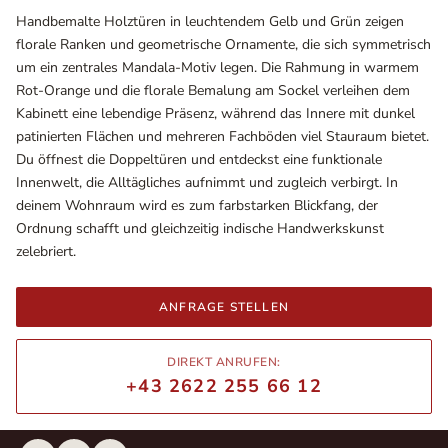
Handbemalte Holztüren in leuchtendem Gelb und Grün zeigen
florale Ranken und geometrische Ornamente, die sich symmetrisch
um ein zentrales Mandala-Motiv legen. Die Rahmung in warmem
Rot-Orange und die florale Bemalung am Sockel verleihen dem
Kabinett eine lebendige Präsenz, während das Innere mit dunkel
patinierten Flächen und mehreren Fachböden viel Stauraum bietet.
Du öffnest die Doppeltüren und entdeckst eine funktionale
Innenwelt, die Alltägliches aufnimmt und zugleich verbirgt. In
deinem Wohnraum wird es zum farbstarken Blickfang, der
Ordnung schafft und gleichzeitig indische Handwerkskunst
zelebriert.
Ausstellungsräume
Wiener Straße – Werkstraße 111
ANFRAGE STELLEN
2700 Wiener Neustadt
In WinStage
DIREKT ANRUFEN:
+43 2622 255 66 12
+43 2622 255 66 12
office@indianliving.at