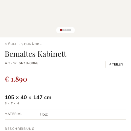
MÖBEL › SCHRÄNKE
Bemaltes Kabinett
Art.-Nr.
SR18-0868
↗ TEILEN
€ 1.890
105
×
40
×
147
cm
B × T × H
MATERIAL
Holz
BESCHREIBUNG