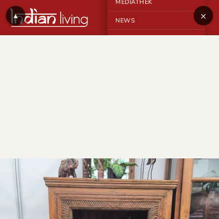
MEDIATHEK
×
▲
NEWS
KONTAKT