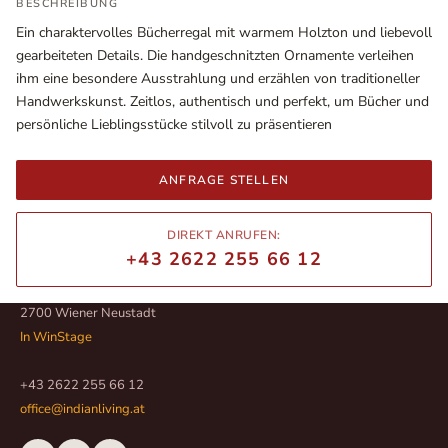
BESCHREIBUNG
Ein charaktervolles Bücherregal mit warmem Holzton und liebevoll
gearbeiteten Details. Die handgeschnitzten Ornamente verleihen
ihm eine besondere Ausstrahlung und erzählen von traditioneller
Handwerkskunst. Zeitlos, authentisch und perfekt, um Bücher und
persönliche Lieblingsstücke stilvoll zu präsentieren
ANFRAGE STELLEN
DIREKT ANRUFEN:
+43 2622 255 66 12
Ausstellungsräume
Wiener Straße – Werkstraße 111
2700 Wiener Neustadt
In WinStage
+43 2622 255 66 12
office@indianliving.at