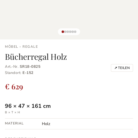
MÖBEL › REGALE
Bücherregal Holz
Art.-Nr.
SR18-0825
↗ TEILEN
Standort:
E-152
€ 629
96
×
47
×
161
cm
B × T × H
MATERIAL
Holz