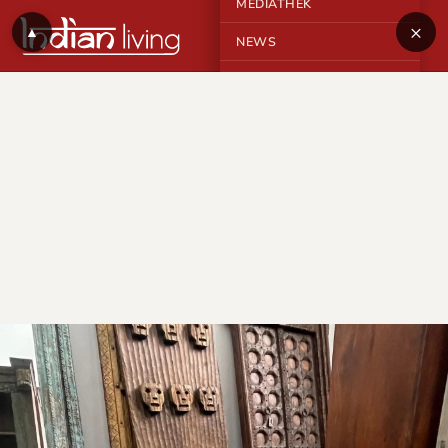
MEDIATHEK
×
▲
NEWS
KONTAKT