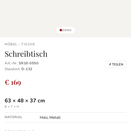
MÖBEL › TISCHE
Schreibtisch
Art.-Nr.
SR18-0550
↗ TEILEN
Standort:
D-132
€ 169
63
×
48
×
37
cm
B × T × H
MATERIAL
Holz, Metall