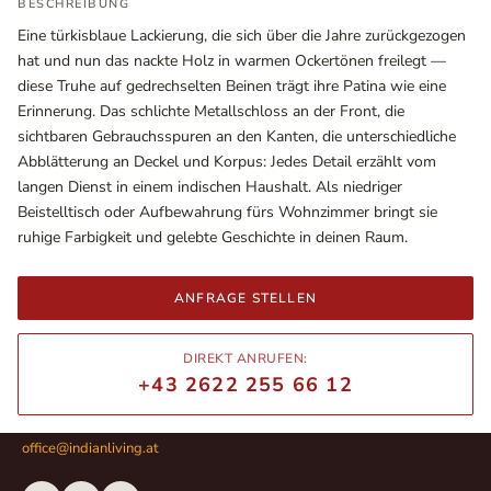
BESCHREIBUNG
Eine türkisblaue Lackierung, die sich über die Jahre zurückgezogen
hat und nun das nackte Holz in warmen Ockertönen freilegt —
diese Truhe auf gedrechselten Beinen trägt ihre Patina wie eine
Erinnerung. Das schlichte Metallschloss an der Front, die
sichtbaren Gebrauchsspuren an den Kanten, die unterschiedliche
Abblätterung an Deckel und Korpus: Jedes Detail erzählt vom
langen Dienst in einem indischen Haushalt. Als niedriger
Beistelltisch oder Aufbewahrung fürs Wohnzimmer bringt sie
ruhige Farbigkeit und gelebte Geschichte in deinen Raum.
Ausstellungsräume
ANFRAGE STELLEN
Wiener Straße – Werkstraße 111
2700 Wiener Neustadt
DIREKT ANRUFEN:
In WinStage
+43 2622 255 66 12
+43 2622 255 66 12
office@indianliving.at