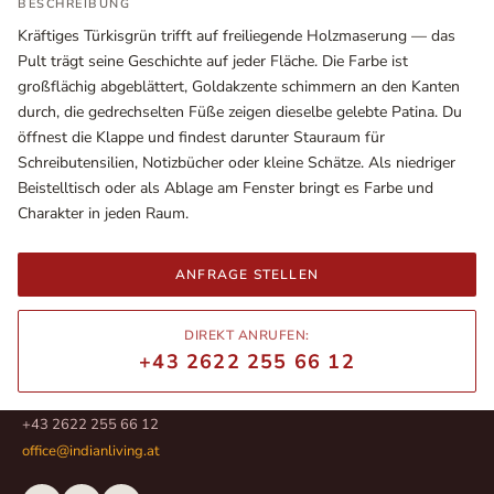
BESCHREIBUNG
Kräftiges Türkisgrün trifft auf freiliegende Holzmaserung — das
Pult trägt seine Geschichte auf jeder Fläche. Die Farbe ist
großflächig abgeblättert, Goldakzente schimmern an den Kanten
durch, die gedrechselten Füße zeigen dieselbe gelebte Patina. Du
öffnest die Klappe und findest darunter Stauraum für
Schreibutensilien, Notizbücher oder kleine Schätze. Als niedriger
Beistelltisch oder als Ablage am Fenster bringt es Farbe und
Charakter in jeden Raum.
ANFRAGE STELLEN
Ausstellungsräume
Wiener Straße – Werkstraße 111
DIREKT ANRUFEN:
2700 Wiener Neustadt
+43 2622 255 66 12
In WinStage
+43 2622 255 66 12
office@indianliving.at