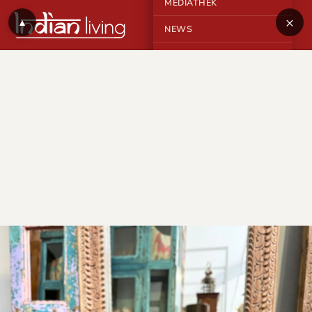
MEDIATHEK
×
▲
NEWS
KONTAKT