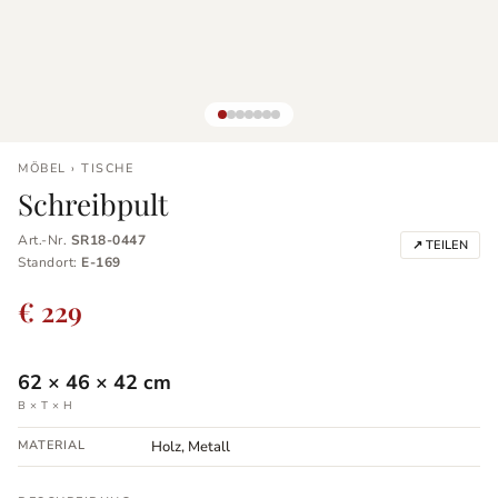
MÖBEL › TISCHE
Schreibpult
Art.-Nr.
SR18-0447
↗ TEILEN
Standort:
E-169
€ 229
62
×
46
×
42
cm
B × T × H
MATERIAL
Holz, Metall