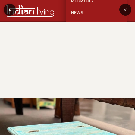
MEDIATHEK
×
▲
NEWS
KONTAKT