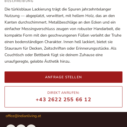
BESCHREIBUNG
Die türkisblaue Lackierung trägt die Spuren jahrzehntelanger
Nutzung — abgeplatzt, verwittert, mit hellem Holz, das an den
Kanten durchschimmert. Metallbeschläge an den Ecken und ein
einfacher Messingverschluss zeugen von robuster Handarbeit, die
kompakte Form mit den geschwungenen Füßen verleiht der Truhe
einen bodenständigen Charakter. Innen hell lackiert, bietet sie
Stauraum für Decken, Zeitschriften oder Erinnerungsstücke. Als
Couchtisch oder Bettbank fügt sie deinem Zuhause eine
unaufgeregte, gelebte Ästhetik hinzu.
Ausstellungsräume
ANFRAGE STELLEN
Wiener Straße – Werkstraße 111
2700 Wiener Neustadt
DIREKT ANRUFEN:
In WinStage
+43 2622 255 66 12
+43 2622 255 66 12
office@indianliving.at