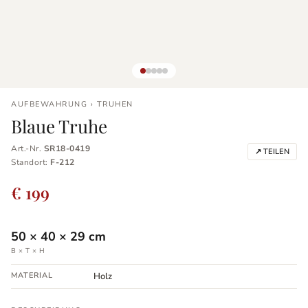
AUFBEWAHRUNG › TRUHEN
Blaue Truhe
Art.-Nr.
SR18-0419
↗ TEILEN
Standort:
F-212
€ 199
50
×
40
×
29
cm
B × T × H
MATERIAL
Holz