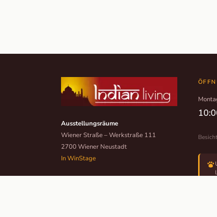
ÖFFN
Monta
10:0
Ausstellungsräume
Wiener Straße – Werkstraße 111
Besich
2700 Wiener Neustadt
In WinStage
+43 2622 255 66 12
office@indianliving.at