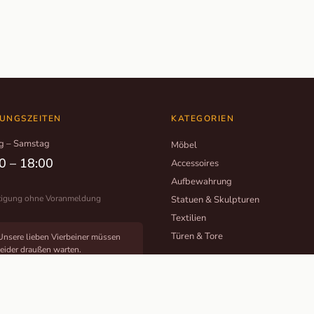
UNGSZEITEN
KATEGORIEN
g – Samstag
Möbel
0 – 18:00
Accessoires
Aufbewahrung
tigung ohne Voranmeldung
Statuen & Skulpturen
Textilien
Türen & Tore
Unsere lieben Vierbeiner müssen
leider draußen warten.