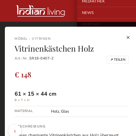
MEDIATHEK
NEWS
KONTAKT
×
MÖBEL › VITRINEN
Vitrinenkästchen Holz
Art.-Nr.
SR18-0407-2
↗ TEILEN
€ 148
61
×
15
×
44
cm
B × T × H
MATERIAL
Holz, Glas
BESCHREIBUNG
‹
Dieses charmante Vitrinenkästchen aus Holz überzeugt