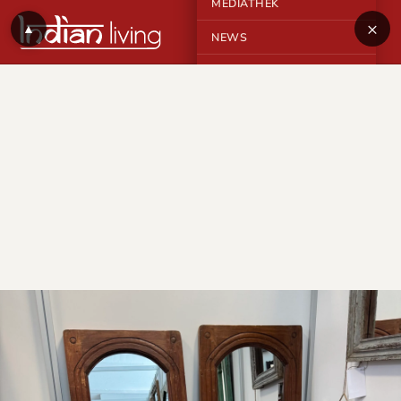
MEDIATHEK
×
▲
NEWS
KONTAKT