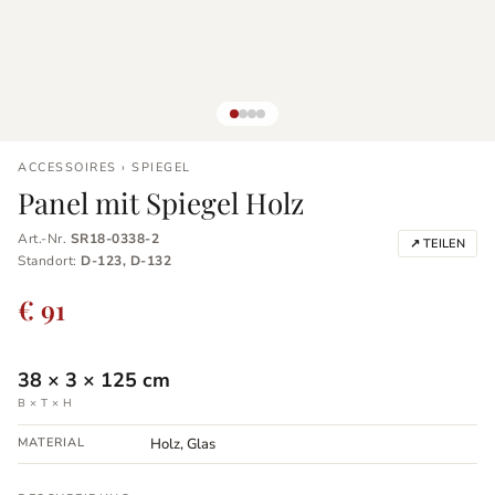
ACCESSOIRES › SPIEGEL
Panel mit Spiegel Holz
Art.-Nr.
SR18-0338-2
↗ TEILEN
Standort:
D-123, D-132
€ 91
38
×
3
×
125
cm
B × T × H
MATERIAL
Holz, Glas