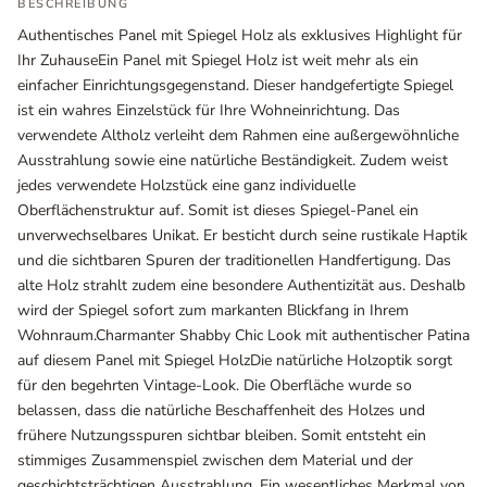
BESCHREIBUNG
Authentisches Panel mit Spiegel Holz als exklusives Highlight für
Ihr ZuhauseEin Panel mit Spiegel Holz ist weit mehr als ein
einfacher Einrichtungsgegenstand. Dieser handgefertigte Spiegel
ist ein wahres Einzelstück für Ihre Wohneinrichtung. Das
verwendete Altholz verleiht dem Rahmen eine außergewöhnliche
Ausstrahlung sowie eine natürliche Beständigkeit. Zudem weist
jedes verwendete Holzstück eine ganz individuelle
Oberflächenstruktur auf. Somit ist dieses Spiegel-Panel ein
unverwechselbares Unikat. Er besticht durch seine rustikale Haptik
und die sichtbaren Spuren der traditionellen Handfertigung. Das
alte Holz strahlt zudem eine besondere Authentizität aus. Deshalb
Ausstellungsräume
wird der Spiegel sofort zum markanten Blickfang in Ihrem
Wiener Straße – Werkstraße 111
Wohnraum.Charmanter Shabby Chic Look mit authentischer Patina
2700 Wiener Neustadt
auf diesem Panel mit Spiegel HolzDie natürliche Holzoptik sorgt
In WinStage
für den begehrten Vintage-Look. Die Oberfläche wurde so
belassen, dass die natürliche Beschaffenheit des Holzes und
+43 2622 255 66 12
frühere Nutzungsspuren sichtbar bleiben. Somit entsteht ein
office@indianliving.at
stimmiges Zusammenspiel zwischen dem Material und der
geschichtsträchtigen Ausstrahlung. Ein wesentliches Merkmal von