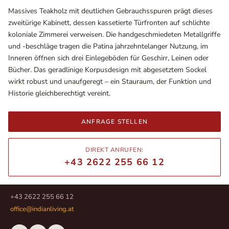
Massives Teakholz mit deutlichen Gebrauchsspuren prägt dieses
zweitürige Kabinett, dessen kassetierte Türfronten auf schlichte
koloniale Zimmerei verweisen. Die handgeschmiedeten Metallgriffe
und -beschläge tragen die Patina jahrzehntelanger Nutzung, im
Inneren öffnen sich drei Einlegeböden für Geschirr, Leinen oder
Bücher. Das geradlinige Korpusdesign mit abgesetztem Sockel
wirkt robust und unaufgeregt – ein Stauraum, der Funktion und
Historie gleichberechtigt vereint.
ANFRAGE STELLEN
Ausstellungsräume
Wiener Straße – Werkstraße 111
DIREKT ANRUFEN:
2700 Wiener Neustadt
+43 2622 255 66 12
In WinStage
+43 2622 255 66 12
office@indianliving.at