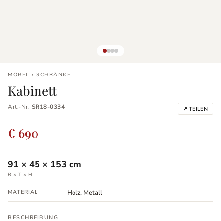
MÖBEL › SCHRÄNKE
Kabinett
Art.-Nr.
SR18-0334
↗ TEILEN
€ 690
91
×
45
×
153
cm
B × T × H
MATERIAL
Holz, Metall
BESCHREIBUNG