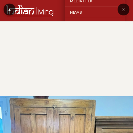
MEDIATHEK
×
▲
NEWS
KONTAKT