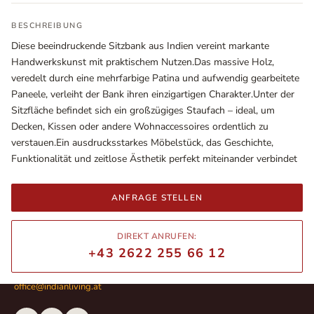
BESCHREIBUNG
Diese beeindruckende Sitzbank aus Indien vereint markante
Handwerkskunst mit praktischem Nutzen.Das massive Holz,
veredelt durch eine mehrfarbige Patina und aufwendig gearbeitete
Paneele, verleiht der Bank ihren einzigartigen Charakter.Unter der
Sitzfläche befindet sich ein großzügiges Staufach – ideal, um
Decken, Kissen oder andere Wohnaccessoires ordentlich zu
verstauen.Ein ausdrucksstarkes Möbelstück, das Geschichte,
Funktionalität und zeitlose Ästhetik perfekt miteinander verbindet
Ausstellungsräume
ANFRAGE STELLEN
Wiener Straße – Werkstraße 111
2700 Wiener Neustadt
In WinStage
DIREKT ANRUFEN:
+43 2622 255 66 12
+43 2622 255 66 12
office@indianliving.at