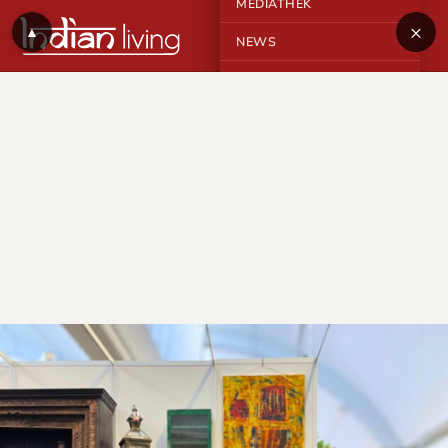
MEDIATHEK
×
▲
NEWS
KONTAKT