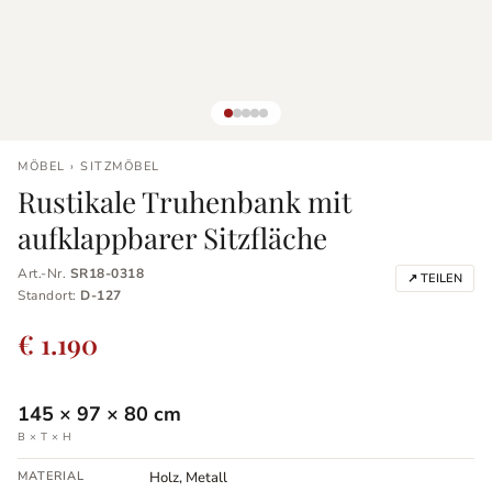
MÖBEL › SITZMÖBEL
Rustikale Truhenbank mit
aufklappbarer Sitzfläche
Art.-Nr.
SR18-0318
↗ TEILEN
Standort:
D-127
€ 1.190
145
×
97
×
80
cm
B × T × H
MATERIAL
Holz, Metall