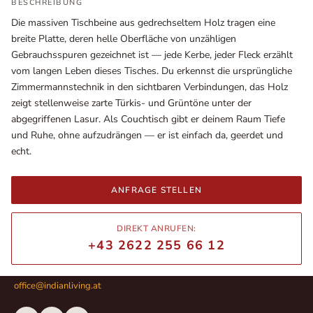
BESCHREIBUNG
Die massiven Tischbeine aus gedrechseltem Holz tragen eine
breite Platte, deren helle Oberfläche von unzähligen
Gebrauchsspuren gezeichnet ist — jede Kerbe, jeder Fleck erzählt
vom langen Leben dieses Tisches. Du erkennst die ursprüngliche
Zimmermannstechnik in den sichtbaren Verbindungen, das Holz
zeigt stellenweise zarte Türkis- und Grüntöne unter der
abgegriffenen Lasur. Als Couchtisch gibt er deinem Raum Tiefe
und Ruhe, ohne aufzudrängen — er ist einfach da, geerdet und
echt.
Ausstellungsräume
ANFRAGE STELLEN
Wiener Straße – Werkstraße 111
2700 Wiener Neustadt
DIREKT ANRUFEN:
In WinStage
+43 2622 255 66 12
+43 2622 255 66 12
office@indianliving.at