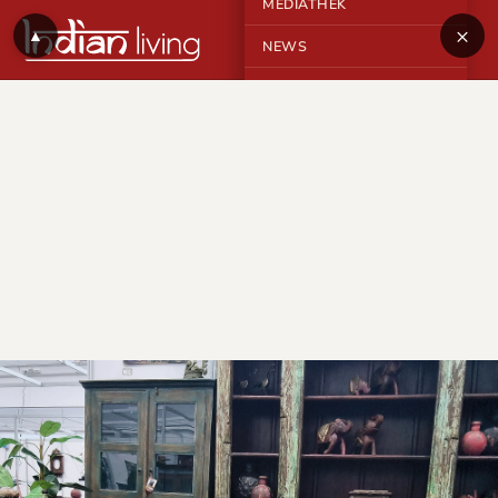
MEDIATHEK
×
▲
NEWS
KONTAKT