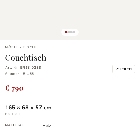
MÖBEL › TISCHE
Couchtisch
Art.-Nr.
SR18-0253
↗ TEILEN
Standort:
E-155
€ 790
165
×
68
×
57
cm
B × T × H
MATERIAL
Holz