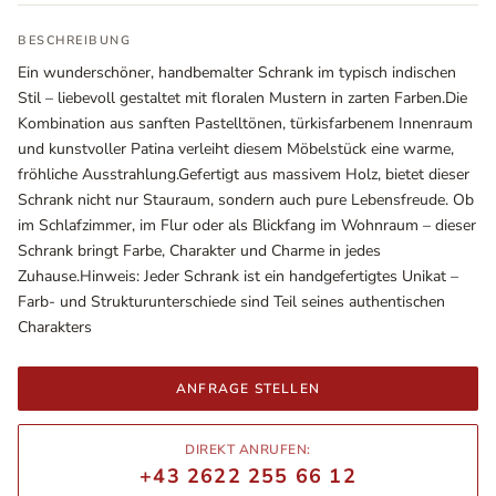
BESCHREIBUNG
Ein wunderschöner, handbemalter Schrank im typisch indischen
Stil – liebevoll gestaltet mit floralen Mustern in zarten Farben.Die
Kombination aus sanften Pastelltönen, türkisfarbenem Innenraum
und kunstvoller Patina verleiht diesem Möbelstück eine warme,
fröhliche Ausstrahlung.Gefertigt aus massivem Holz, bietet dieser
Schrank nicht nur Stauraum, sondern auch pure Lebensfreude. Ob
im Schlafzimmer, im Flur oder als Blickfang im Wohnraum – dieser
Schrank bringt Farbe, Charakter und Charme in jedes
Zuhause.Hinweis: Jeder Schrank ist ein handgefertigtes Unikat –
Ausstellungsräume
Farb- und Strukturunterschiede sind Teil seines authentischen
Wiener Straße – Werkstraße 111
Charakters
2700 Wiener Neustadt
In WinStage
ANFRAGE STELLEN
+43 2622 255 66 12
DIREKT ANRUFEN:
office@indianliving.at
+43 2622 255 66 12