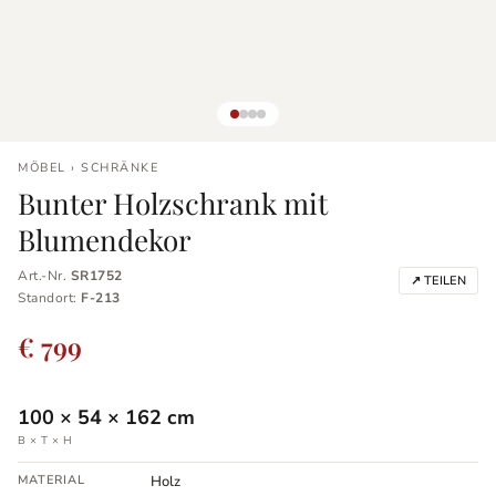
MÖBEL › SCHRÄNKE
Bunter Holzschrank mit
Blumendekor
Art.-Nr.
SR1752
↗ TEILEN
Standort:
F-213
€ 799
100
×
54
×
162
cm
B × T × H
MATERIAL
Holz