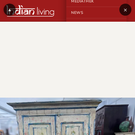
MEDIATHEK
×
▲
NEWS
KONTAKT