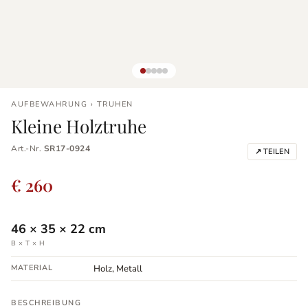
AUFBEWAHRUNG › TRUHEN
Kleine Holztruhe
Art.-Nr.
SR17-0924
↗ TEILEN
€ 260
46
×
35
×
22
cm
B × T × H
MATERIAL
Holz, Metall
BESCHREIBUNG