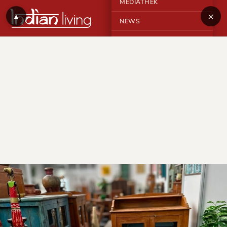
MEDIATHEK
×
▲
NEWS
KONTAKT