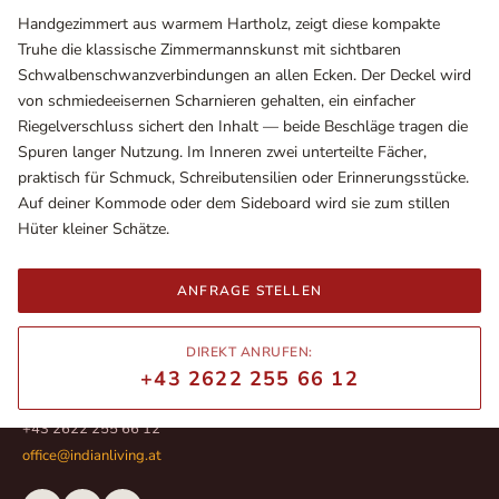
Handgezimmert aus warmem Hartholz, zeigt diese kompakte
Truhe die klassische Zimmermannskunst mit sichtbaren
Schwalbenschwanzverbindungen an allen Ecken. Der Deckel wird
von schmiedeeisernen Scharnieren gehalten, ein einfacher
Riegelverschluss sichert den Inhalt — beide Beschläge tragen die
Spuren langer Nutzung. Im Inneren zwei unterteilte Fächer,
praktisch für Schmuck, Schreibutensilien oder Erinnerungsstücke.
Auf deiner Kommode oder dem Sideboard wird sie zum stillen
Hüter kleiner Schätze.
ANFRAGE STELLEN
Ausstellungsräume
Wiener Straße – Werkstraße 111
2700 Wiener Neustadt
DIREKT ANRUFEN:
In WinStage
+43 2622 255 66 12
+43 2622 255 66 12
office@indianliving.at