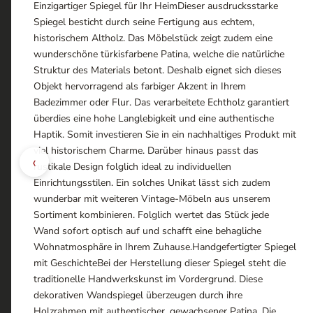
Einzigartiger Spiegel für Ihr HeimDieser ausdrucksstarke
Spiegel besticht durch seine Fertigung aus echtem,
historischem Altholz. Das Möbelstück zeigt zudem eine
wunderschöne türkisfarbene Patina, welche die natürliche
Struktur des Materials betont. Deshalb eignet sich dieses
Objekt hervorragend als farbiger Akzent in Ihrem
Badezimmer oder Flur. Das verarbeitete Echtholz garantiert
überdies eine hohe Langlebigkeit und eine authentische
Haptik. Somit investieren Sie in ein nachhaltiges Produkt mit
viel historischem Charme. Darüber hinaus passt das
‹
rustikale Design folglich ideal zu individuellen
Einrichtungsstilen. Ein solches Unikat lässt sich zudem
wunderbar mit weiteren Vintage-Möbeln aus unserem
Sortiment kombinieren. Folglich wertet das Stück jede
Wand sofort optisch auf und schafft eine behagliche
Wohnatmosphäre in Ihrem Zuhause.Handgefertigter Spiegel
mit GeschichteBei der Herstellung dieser Spiegel steht die
traditionelle Handwerkskunst im Vordergrund. Diese
dekorativen Wandspiegel überzeugen durch ihre
Holzrahmen mit authentischer, gewachsener Patina. Die