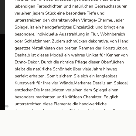
lebendigen Farbschichten und natürlichen Gebrauchsspuren
verleihen jedem Stück eine besondere Tiefe und
unterstreichen den charaktervollen Vintage-Charme. Jeder
Spiegel ist ein handgefertigtes Einzelstück und bringt eine
besondere, individuelle Ausstrahlung in Flur, Wohnbereich
oder Schlafzimmer. Zudem schmücken dekorative, von Hand
gesetzte Metallnieten den breiten Rahmen der Konstruktion.
ÖFFN
Deshalb ist dieses Modell ein wahres Unikat für Kenner von
Ethno-Dekor. Durch die richtige Pflege dieser Oberflächen
Monta
bleibt die natürliche Schönheit über viele Jahre hinweg
10:0
perfekt erhalten. Somit sichern Sie sich ein langlebiges
Ausstellungsräume
Kunstwerk für Ihre vier Wände.Markante Details am Spiegel
Wiener Straße – Werkstraße 111
Besich
entdeckenDie Metallnieten verleihen dem Spiegel einen
2700 Wiener Neustadt
besonders markanten und kräftigen Charakter. Folglich
In WinStage
unterstreichen diese Elemente die handwerkliche
Ausstrahlung des gesamten Stücks auf eindrucksvolle
+43 2622 255 66 12
Weise. Die türkise Aura vom Echtholz schafft somit eine
office@indianliving.at
frische und zugleich warme Stimmung in Ihrem
Eingangsbereich. Zudem sorgt die solide Bauweise für eine