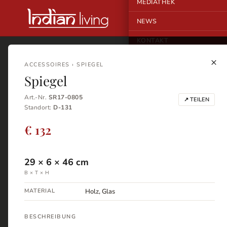
MEDIATHEK
NEWS
KONTAKT
×
ACCESSOIRES › SPIEGEL
Spiegel
Art.-Nr.
SR17-0805
↗ TEILEN
Standort:
D-131
€ 132
29
×
6
×
46
cm
B × T × H
MATERIAL
Holz, Glas
BESCHREIBUNG