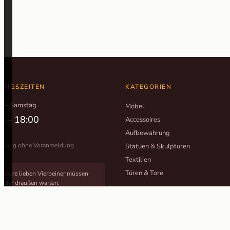
UNGSZEITEN
KATEGORIEN
g – Samstag
Möbel
0 – 18:00
Accessoires
Aufbewahrung
tigung ohne Voranmeldung
Statuen & Skulpturen
Textilien
Türen & Tore
Unsere lieben Vierbeiner müssen
leider draußen warten.