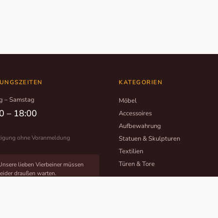
UNGSZEITEN
KATEGORIEN
g – Samstag
Möbel
0 – 18:00
Accessoires
Aufbewahrung
tigung ohne Voranmeldung
Statuen & Skulpturen
Textilien
Türen & Tore
Unsere lieben Vierbeiner müssen
leider draußen warten.