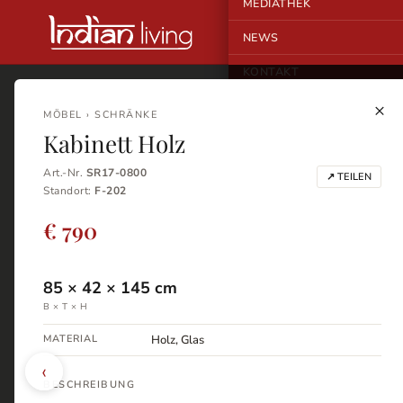
MEDIATHEK
NEWS
KONTAKT
×
MÖBEL › SCHRÄNKE
Kabinett Holz
Art.-Nr.
SR17-0800
↗ TEILEN
Standort:
F-202
€ 790
85
×
42
×
145
cm
B × T × H
MATERIAL
Holz, Glas
‹
BESCHREIBUNG