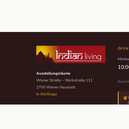
ÖFFN
Monta
10:0
Ausstellungsräume
Wiener Straße – Werkstraße 111
Besich
2700 Wiener Neustadt
In WinStage
+43 2622 255 66 12
office@indianliving.at