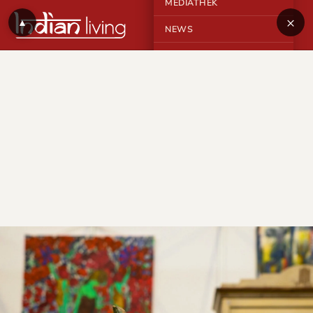
MEDIATHEK
×
▲
NEWS
KONTAKT