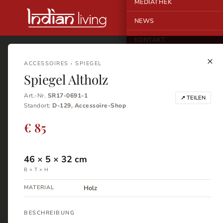
MEDIATHEK
NEWS
KONTAKT
×
ACCESSOIRES › SPIEGEL
Spiegel Altholz
Art.-Nr.
SR17-0691-1
↗ TEILEN
Standort:
D-129, Accessoire-Shop
€ 85
46
×
5
×
32
cm
B × T × H
MATERIAL
Holz
BESCHREIBUNG