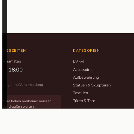
UNGSZEITEN
KATEGORIEN
g – Samstag
Möbel
0 – 18:00
Accessoires
Aufbewahrung
tigung ohne Voranmeldung
Statuen & Skulpturen
Textilien
Türen & Tore
Unsere lieben Vierbeiner müssen
leider draußen warten.