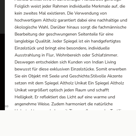
Folglich weist jeder Rahmen individuelle Merkmale auf, die
kein zweites Mal existieren. Die Verwendung von
hochwertigem Altholz garantiert dabei eine nachhaltige und
ökologische Wahl. Darüber hinaus sorgt die fachmännische
Bearbeitung der geschwungenen Seitenteile für eine
langlebige Qualität. Jeder Spiegel ist ein handgefertigtes
Einzelstück und bringt eine besondere, individuelle
ÖFFN
Ausstrahlung in Flur, Wohnbereich oder Schlafzimmer.
Deswegen entscheiden sich Kunden von Indian Living
Monta
bewusst für diese exklusiven Einzelstücke. Somit erwerben
10:0
Sie ein Objekt mit Seele und Geschichte.Stilvolle Akzente
Ausstellungsräume
setzen mit dem Spiegel Altholz Unikat Ein Spiegel Altholz
Wiener Straße – Werkstraße 111
Besich
Unikat vergrößert optisch jeden Raum und schafft
2700 Wiener Neustadt
Helligkeit. Er reflektiert das Licht auf eine warme und
In WinStage
angenehme Weise. Zudem harmoniert die natürliche
Holzstruktur wunderbar mit Zimmerpflanzen oder Textilien.
+43 2622 255 66 12
Deshalb ist dieses Modell eine ideale Ergänzung für
office@indianliving.at
anspruchsvolle Wohnkonzepte. Die Montage gestaltet sich
durch die stabilen Metallösen an der Oberseite sehr einfach.