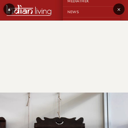
MEDIATHEK
×
▲
NEWS
KONTAKT