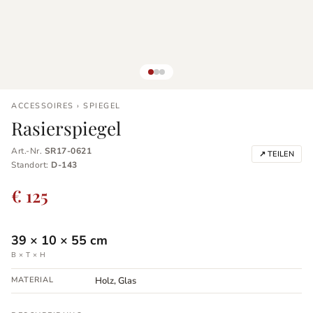
ACCESSOIRES › SPIEGEL
Rasierspiegel
Art.-Nr.
SR17-0621
↗ TEILEN
Standort:
D-143
€ 125
39
×
10
×
55
cm
B × T × H
MATERIAL
Holz, Glas