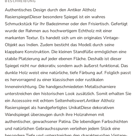
BESCHREIBUNG
Authentisches Design durch den Antiker Altholz
RasierspiegelDieser besondere Spiegel ist ein wahres
Schmuckstück für Ihr Badezimmer oder den Frisiertisch. Gefertigt
wurde der Rahmen aus hochwertigem Echtholz mit einer
markanten Textur. Es handelt sich um ein originales Vintage-
Objekt aus Indien. Zudem besticht das Modell durch seine
klappbare Konstruktion. Die kleinen Standfüße ermöglichen eine
stabile Platzierung auf jeder ebenen Fläche. Deshalb ist dieser
Spiegel nicht nur dekorativ, sondern auch äußerst funktional. Das
dunkle Holz weist eine natürliche, tiefe Färbung auf. Folglich passt
es hervorragend zu einer klassischen oder rustikalen
Ausstellungsräume
Inneneinrichtung. Die handgeschmiedeten Metallscharniere
Wiener Straße – Werkstraße 111
unterstreichen den historischen Look zusätzlich. Somit erhalten Sie
2700 Wiener Neustadt
ein Accessoire mit echtem Seltenheitswert.Antiker Altholz
In WinStage
Rasierspiegel als handgefertigtes UnikatDiese dekorativen
Wandspiegel überzeugen durch ihre Holzrahmen mit
+43 2622 255 66 12
authentischer, gewachsener Patina. Die lebendigen Farbschichten
office@indianliving.at
und natürlichen Gebrauchsspuren verleihen jedem Stück eine
besondere Tiefe und unterstreichen den charaktervollen Vintage-