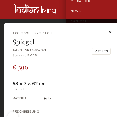
MEDIATHEK
NEWS
KONTAKT
×
ACCESSOIRES › SPIEGEL
Spiegel
Art.-Nr.
SR17-0528-3
↗ TEILEN
Standort:
F-215
€ 390
58
×
7
×
62
cm
B × T × H
MATERIAL
Holz
BESCHREIBUNG
‹