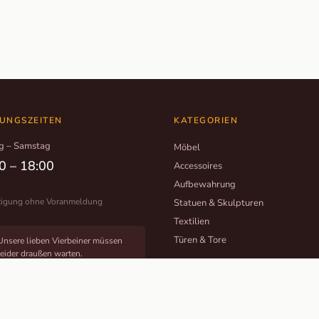
UNGSZEITEN
KATEGORIEN
g – Samstag
Möbel
0 – 18:00
Accessoires
Aufbewahrung
tigung ohne Voranmeldung
Statuen & Skulpturen
Textilien
Türen & Tore
Unsere lieben Vierbeiner müssen
leider draußen warten.