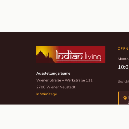
ÖFFN
Monta
10:0
Ausstellungsräume
Wiener Straße – Werkstraße 111
Besich
2700 Wiener Neustadt
In WinStage
+43 2622 255 66 12
office@indianliving.at