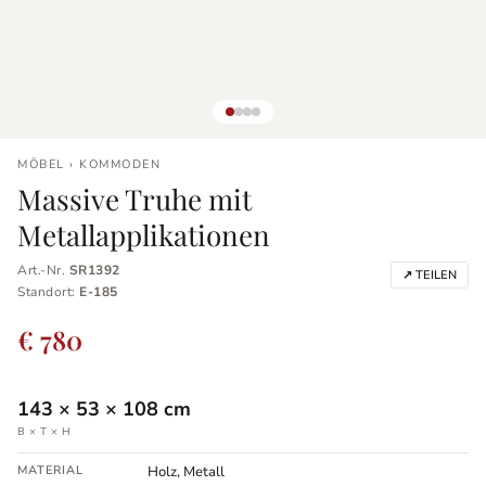
MÖBEL › KOMMODEN
Massive Truhe mit
Metallapplikationen
Art.-Nr.
SR1392
↗ TEILEN
Standort:
E-185
€ 780
143
×
53
×
108
cm
B × T × H
MATERIAL
Holz, Metall