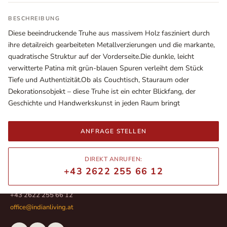
BESCHREIBUNG
Diese beeindruckende Truhe aus massivem Holz fasziniert durch
ihre detailreich gearbeiteten Metallverzierungen und die markante,
quadratische Struktur auf der Vorderseite.Die dunkle, leicht
verwitterte Patina mit grün-blauen Spuren verleiht dem Stück
Tiefe und Authentizität.Ob als Couchtisch, Stauraum oder
Dekorationsobjekt – diese Truhe ist ein echter Blickfang, der
Geschichte und Handwerkskunst in jeden Raum bringt
ANFRAGE STELLEN
Ausstellungsräume
Wiener Straße – Werkstraße 111
2700 Wiener Neustadt
DIREKT ANRUFEN:
+43 2622 255 66 12
In WinStage
+43 2622 255 66 12
office@indianliving.at