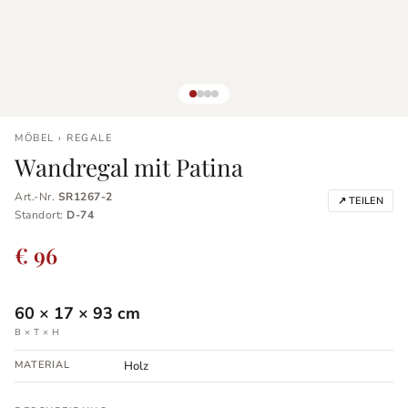
MÖBEL › REGALE
Wandregal mit Patina
Art.-Nr.
SR1267-2
↗ TEILEN
Standort:
D-74
€ 96
60
×
17
×
93
cm
B × T × H
MATERIAL
Holz