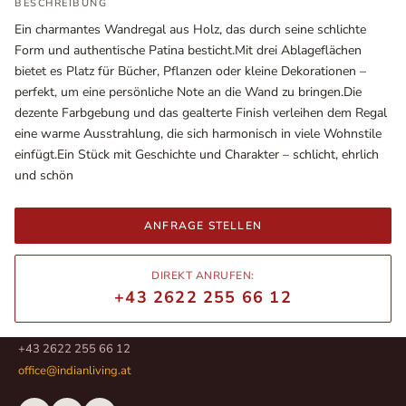
BESCHREIBUNG
Ein charmantes Wandregal aus Holz, das durch seine schlichte
Form und authentische Patina besticht.Mit drei Ablageflächen
bietet es Platz für Bücher, Pflanzen oder kleine Dekorationen –
perfekt, um eine persönliche Note an die Wand zu bringen.Die
dezente Farbgebung und das gealterte Finish verleihen dem Regal
eine warme Ausstrahlung, die sich harmonisch in viele Wohnstile
einfügt.Ein Stück mit Geschichte und Charakter – schlicht, ehrlich
und schön
ANFRAGE STELLEN
Ausstellungsräume
Wiener Straße – Werkstraße 111
DIREKT ANRUFEN:
2700 Wiener Neustadt
+43 2622 255 66 12
In WinStage
+43 2622 255 66 12
office@indianliving.at