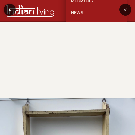
MEDIATHEK
×
▲
NEWS
KONTAKT