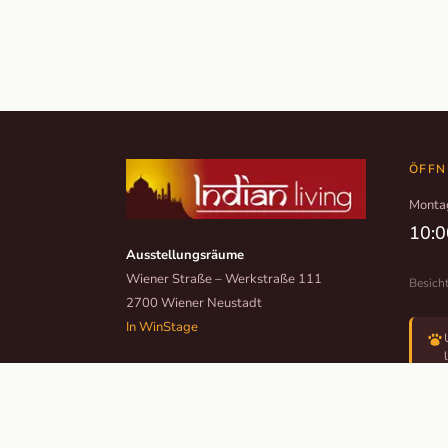
ÖFFN
Monta
10:0
Ausstellungsräume
Wiener Straße – Werkstraße 111
Besich
2700 Wiener Neustadt
In WinStage
+43 2622 255 66 12
office@indianliving.at