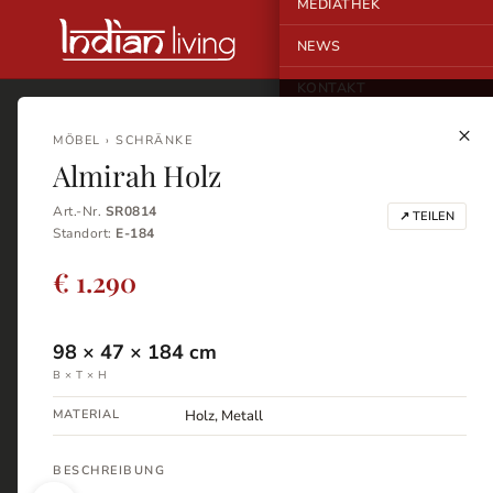
MEDIATHEK
NEWS
KONTAKT
×
MÖBEL › SCHRÄNKE
Almirah Holz
Art.-Nr.
SR0814
↗ TEILEN
Standort:
E-184
€ 1.290
98
×
47
×
184
cm
B × T × H
MATERIAL
Holz, Metall
BESCHREIBUNG