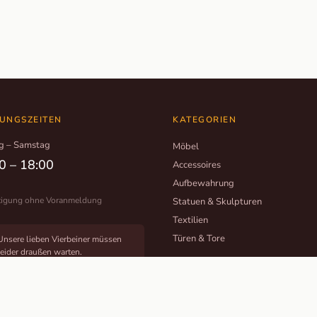
UNGSZEITEN
KATEGORIEN
g – Samstag
Möbel
0 – 18:00
Accessoires
Aufbewahrung
tigung ohne Voranmeldung
Statuen & Skulpturen
Textilien
Türen & Tore
Unsere lieben Vierbeiner müssen
leider draußen warten.