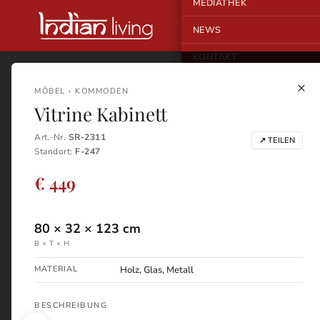
MEDIATHEK
NEWS
KONTAKT
×
MÖBEL › KOMMODEN
Vitrine Kabinett
Art.-Nr.
SR-2311
↗ TEILEN
Standort:
F-247
€ 449
80
×
32
×
123
cm
B × T × H
MATERIAL
Holz, Glas, Metall
BESCHREIBUNG