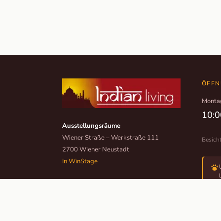
ÖFFN
Monta
10:0
Ausstellungsräume
Wiener Straße – Werkstraße 111
Besich
2700 Wiener Neustadt
In WinStage
+43 2622 255 66 12
office@indianliving.at