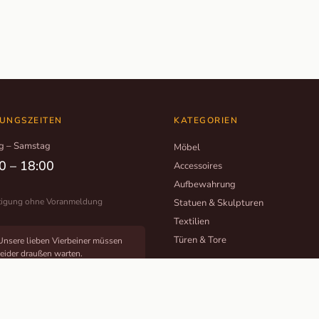
UNGSZEITEN
KATEGORIEN
g – Samstag
Möbel
0 – 18:00
Accessoires
Aufbewahrung
tigung ohne Voranmeldung
Statuen & Skulpturen
Textilien
Türen & Tore
Unsere lieben Vierbeiner müssen
leider draußen warten.