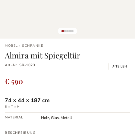
MÖBEL › SCHRÄNKE
Almira mit Spiegeltür
Art.-Nr.
SR-1023
↗ TEILEN
€ 590
74
×
44
×
187
cm
B × T × H
MATERIAL
Holz, Glas, Metall
BESCHREIBUNG