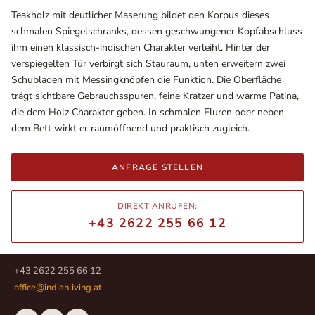
Teakholz mit deutlicher Maserung bildet den Korpus dieses
schmalen Spiegelschranks, dessen geschwungener Kopfabschluss
ihm einen klassisch-indischen Charakter verleiht. Hinter der
verspiegelten Tür verbirgt sich Stauraum, unten erweitern zwei
Schubladen mit Messingknöpfen die Funktion. Die Oberfläche
trägt sichtbare Gebrauchsspuren, feine Kratzer und warme Patina,
die dem Holz Charakter geben. In schmalen Fluren oder neben
dem Bett wirkt er raumöffnend und praktisch zugleich.
ANFRAGE STELLEN
Ausstellungsräume
Wiener Straße – Werkstraße 111
DIREKT ANRUFEN:
2700 Wiener Neustadt
+43 2622 255 66 12
In WinStage
+43 2622 255 66 12
office@indianliving.at