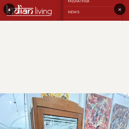
MEDIATHEK
×
▲
NEWS
KONTAKT