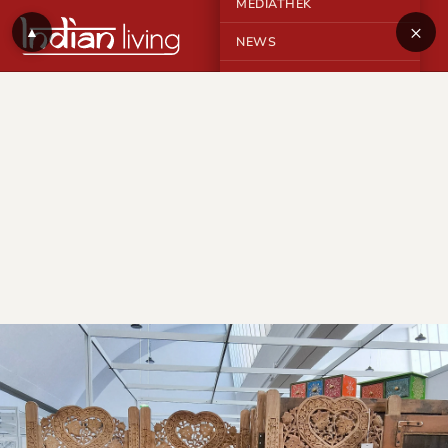
MEDIATHEK
×
▲
NEWS
KONTAKT