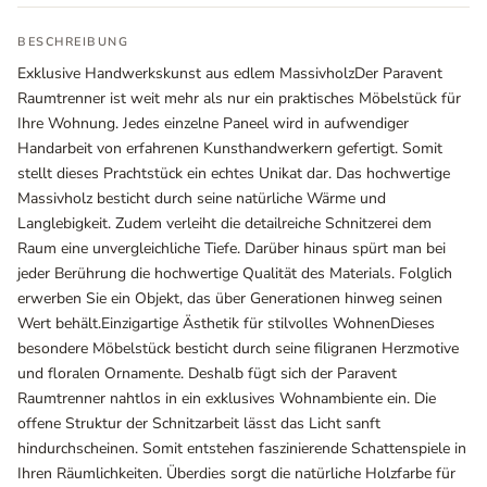
BESCHREIBUNG
Exklusive Handwerkskunst aus edlem MassivholzDer Paravent
Raumtrenner ist weit mehr als nur ein praktisches Möbelstück für
Ihre Wohnung. Jedes einzelne Paneel wird in aufwendiger
Handarbeit von erfahrenen Kunsthandwerkern gefertigt. Somit
stellt dieses Prachtstück ein echtes Unikat dar. Das hochwertige
Massivholz besticht durch seine natürliche Wärme und
Langlebigkeit. Zudem verleiht die detailreiche Schnitzerei dem
Raum eine unvergleichliche Tiefe. Darüber hinaus spürt man bei
jeder Berührung die hochwertige Qualität des Materials. Folglich
Ausstellungsräume
erwerben Sie ein Objekt, das über Generationen hinweg seinen
Wiener Straße – Werkstraße 111
Wert behält.Einzigartige Ästhetik für stilvolles WohnenDieses
2700 Wiener Neustadt
besondere Möbelstück besticht durch seine filigranen Herzmotive
In WinStage
und floralen Ornamente. Deshalb fügt sich der Paravent
Raumtrenner nahtlos in ein exklusives Wohnambiente ein. Die
+43 2622 255 66 12
offene Struktur der Schnitzarbeit lässt das Licht sanft
office@indianliving.at
hindurchscheinen. Somit entstehen faszinierende Schattenspiele in
Ihren Räumlichkeiten. Überdies sorgt die natürliche Holzfarbe für