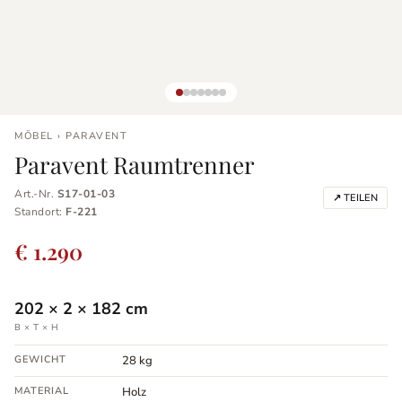
MÖBEL › PARAVENT
Paravent Raumtrenner
Art.-Nr.
S17-01-03
↗ TEILEN
Standort:
F-221
€ 1.290
202
×
2
×
182
cm
B × T × H
GEWICHT
28 kg
MATERIAL
Holz