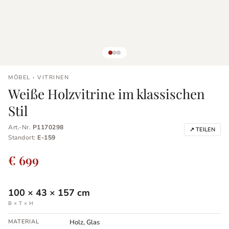
MÖBEL › VITRINEN
Weiße Holzvitrine im klassischen
Stil
Art.-Nr.
P1170298
↗ TEILEN
Standort:
E-159
€ 699
100
×
43
×
157
cm
B × T × H
MATERIAL
Holz, Glas