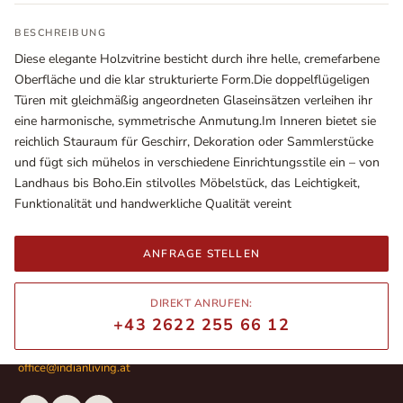
BESCHREIBUNG
Diese elegante Holzvitrine besticht durch ihre helle, cremefarbene
Oberfläche und die klar strukturierte Form.Die doppelflügeligen
Türen mit gleichmäßig angeordneten Glaseinsätzen verleihen ihr
eine harmonische, symmetrische Anmutung.Im Inneren bietet sie
reichlich Stauraum für Geschirr, Dekoration oder Sammlerstücke
und fügt sich mühelos in verschiedene Einrichtungsstile ein – von
Landhaus bis Boho.Ein stilvolles Möbelstück, das Leichtigkeit,
Funktionalität und handwerkliche Qualität vereint
Ausstellungsräume
ANFRAGE STELLEN
Wiener Straße – Werkstraße 111
2700 Wiener Neustadt
In WinStage
DIREKT ANRUFEN:
+43 2622 255 66 12
+43 2622 255 66 12
office@indianliving.at