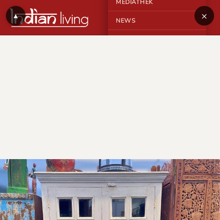
MEDIATHEK
×
▲
NEWS
KONTAKT