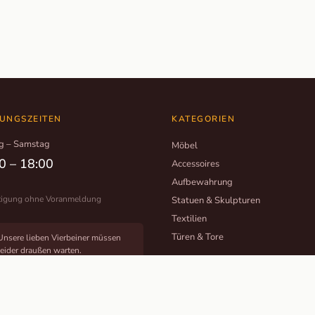
UNGSZEITEN
KATEGORIEN
g – Samstag
Möbel
0 – 18:00
Accessoires
Aufbewahrung
tigung ohne Voranmeldung
Statuen & Skulpturen
Textilien
Türen & Tore
Unsere lieben Vierbeiner müssen
leider draußen warten.