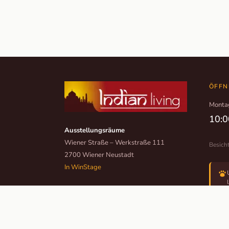
ÖFFN
Monta
10:0
Ausstellungsräume
Wiener Straße – Werkstraße 111
Besich
2700 Wiener Neustadt
In WinStage
+43 2622 255 66 12
office@indianliving.at