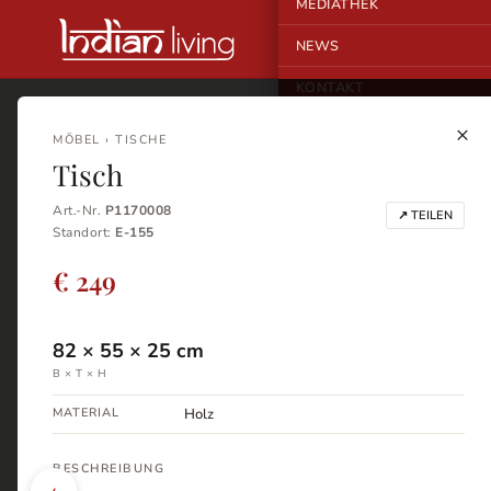
MEDIATHEK
NEWS
KONTAKT
×
MÖBEL › TISCHE
Tisch
Art.-Nr.
P1170008
↗ TEILEN
Standort:
E-155
€ 249
82
×
55
×
25
cm
B × T × H
MATERIAL
Holz
BESCHREIBUNG
‹