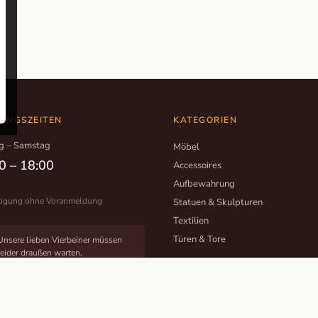
UNGSZEITEN
KATEGORIEN
g – Samstag
Möbel
0 – 18:00
Accessoires
Aufbewahrung
tigung ohne Voranmeldung
Statuen & Skulpturen
Textilien
Türen & Tore
Unsere lieben Vierbeiner müssen
leider draußen warten.