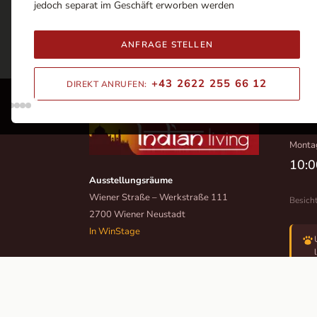
jedoch separat im Geschäft erworben werden
ANFRAGE STELLEN
+43 2622 255 66 12
DIREKT ANRUFEN:
ÖFFN
Monta
10:0
Ausstellungsräume
Wiener Straße – Werkstraße 111
Besich
2700 Wiener Neustadt
In WinStage
+43 2622 255 66 12
office@indianliving.at