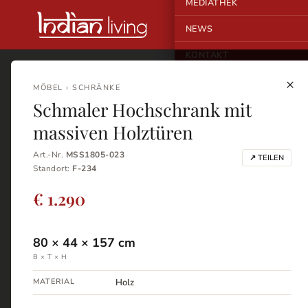
MEDIATHEK
NEWS
KONTAKT
×
MÖBEL › SCHRÄNKE
Schmaler Hochschrank mit
massiven Holztüren
Art.-Nr.
MSS1805-023
↗ TEILEN
Standort:
F-234
€ 1.290
80
×
44
×
157
cm
B × T × H
MATERIAL
Holz