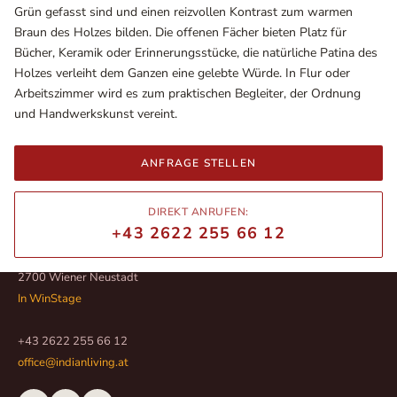
Grün gefasst sind und einen reizvollen Kontrast zum warmen
Braun des Holzes bilden. Die offenen Fächer bieten Platz für
Bücher, Keramik oder Erinnerungsstücke, die natürliche Patina des
Holzes verleiht dem Ganzen eine gelebte Würde. In Flur oder
Arbeitszimmer wird es zum praktischen Begleiter, der Ordnung
und Handwerkskunst vereint.
ANFRAGE STELLEN
DIREKT ANRUFEN:
+43 2622 255 66 12
Ausstellungsräume
Wiener Straße – Werkstraße 111
2700 Wiener Neustadt
In WinStage
+43 2622 255 66 12
office@indianliving.at