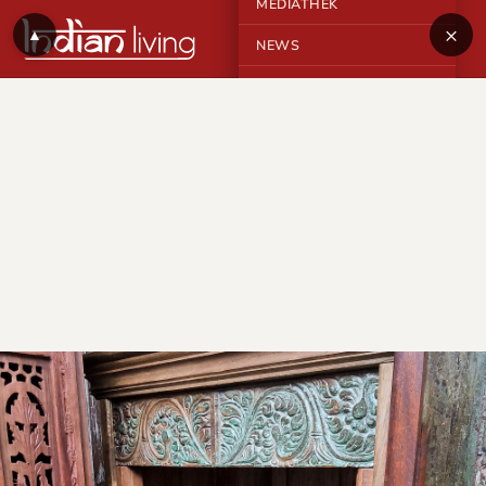
MEDIATHEK
×
▲
NEWS
KONTAKT