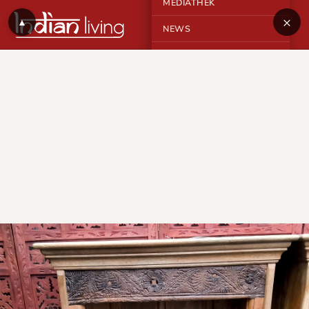
MEDIATHEK
×
▲
NEWS
KONTAKT