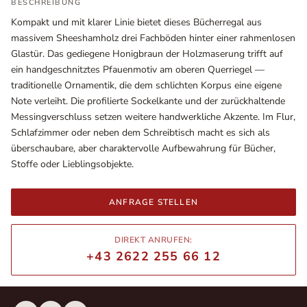
BESCHREIBUNG
Kompakt und mit klarer Linie bietet dieses Bücherregal aus
massivem Sheeshamholz drei Fachböden hinter einer rahmenlosen
Glastür. Das gediegene Honigbraun der Holzmaserung trifft auf
ein handgeschnitztes Pfauenmotiv am oberen Querriegel —
traditionelle Ornamentik, die dem schlichten Korpus eine eigene
Note verleiht. Die profilierte Sockelkante und der zurückhaltende
Messingverschluss setzen weitere handwerkliche Akzente. Im Flur,
Schlafzimmer oder neben dem Schreibtisch macht es sich als
überschaubare, aber charaktervolle Aufbewahrung für Bücher,
Stoffe oder Lieblingsobjekte.
Ausstellungsräume
Wiener Straße – Werkstraße 111
ANFRAGE STELLEN
2700 Wiener Neustadt
In WinStage
DIREKT ANRUFEN:
+43 2622 255 66 12
+43 2622 255 66 12
office@indianliving.at