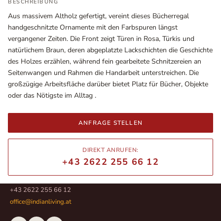
BESCHREIBUNG
Aus massivem Altholz gefertigt, vereint dieses Bücherregal
handgeschnitzte Ornamente mit den Farbspuren längst
vergangener Zeiten. Die Front zeigt Türen in Rosa, Türkis und
natürlichem Braun, deren abgeplatzte Lackschichten die Geschichte
des Holzes erzählen, während fein gearbeitete Schnitzereien an
Seitenwangen und Rahmen die Handarbeit unterstreichen. Die
großzügige Arbeitsfläche darüber bietet Platz für Bücher, Objekte
oder das Nötigste im Alltag .
ANFRAGE STELLEN
Ausstellungsräume
Wiener Straße – Werkstraße 111
DIREKT ANRUFEN:
2700 Wiener Neustadt
+43 2622 255 66 12
In WinStage
+43 2622 255 66 12
office@indianliving.at