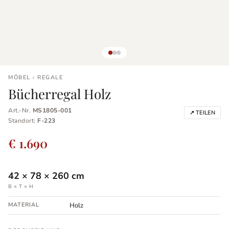
MÖBEL › REGALE
Bücherregal Holz
Art.-Nr.
MS1805-001
↗ TEILEN
Standort:
F-223
€ 1.690
42
×
78
×
260
cm
B × T × H
MATERIAL
Holz