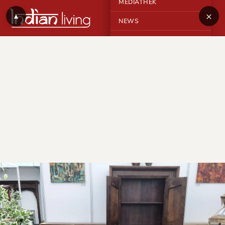
MEDIATHEK
×
▲
NEWS
KONTAKT