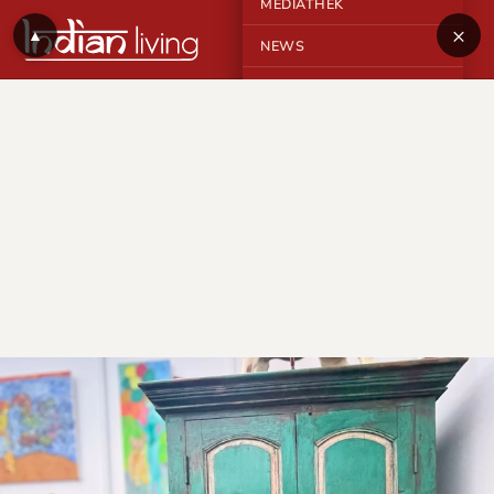
MEDIATHEK
×
▲
NEWS
KONTAKT