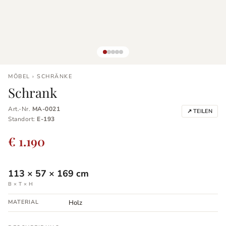
MÖBEL › SCHRÄNKE
Schrank
Art.-Nr.
MA-0021
↗ TEILEN
Standort:
E-193
€ 1.190
113
×
57
×
169
cm
B × T × H
MATERIAL
Holz