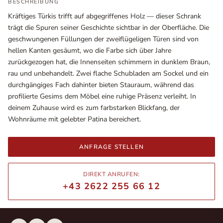
BESCHREIBUNG
Kräftiges Türkis trifft auf abgegriffenes Holz — dieser Schrank
trägt die Spuren seiner Geschichte sichtbar in der Oberfläche. Die
geschwungenen Füllungen der zweiflügeligen Türen sind von
hellen Kanten gesäumt, wo die Farbe sich über Jahre
zurückgezogen hat, die Innenseiten schimmern in dunklem Braun,
rau und unbehandelt. Zwei flache Schubladen am Sockel und ein
durchgängiges Fach dahinter bieten Stauraum, während das
profilierte Gesims dem Möbel eine ruhige Präsenz verleiht. In
deinem Zuhause wird es zum farbstarken Blickfang, der
Wohnräume mit gelebter Patina bereichert.
Ausstellungsräume
Wiener Straße – Werkstraße 111
ANFRAGE STELLEN
2700 Wiener Neustadt
In WinStage
DIREKT ANRUFEN:
+43 2622 255 66 12
+43 2622 255 66 12
office@indianliving.at