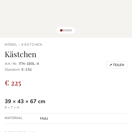
MÖBEL › KÄSTCHEN
Kästchen
Art.-Nr.
ITN-180L-4
↗ TEILEN
Standort:
E-151
€ 225
39
×
43
×
67
cm
B × T × H
MATERIAL
Holz