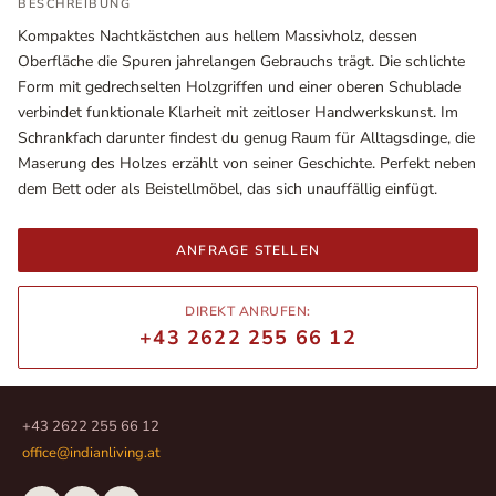
BESCHREIBUNG
Kompaktes Nachtkästchen aus hellem Massivholz, dessen
Oberfläche die Spuren jahrelangen Gebrauchs trägt. Die schlichte
Form mit gedrechselten Holzgriffen und einer oberen Schublade
verbindet funktionale Klarheit mit zeitloser Handwerkskunst. Im
Schrankfach darunter findest du genug Raum für Alltagsdinge, die
Maserung des Holzes erzählt von seiner Geschichte. Perfekt neben
dem Bett oder als Beistellmöbel, das sich unauffällig einfügt.
ANFRAGE STELLEN
Ausstellungsräume
DIREKT ANRUFEN:
Wiener Straße – Werkstraße 111
+43 2622 255 66 12
2700 Wiener Neustadt
In WinStage
+43 2622 255 66 12
office@indianliving.at