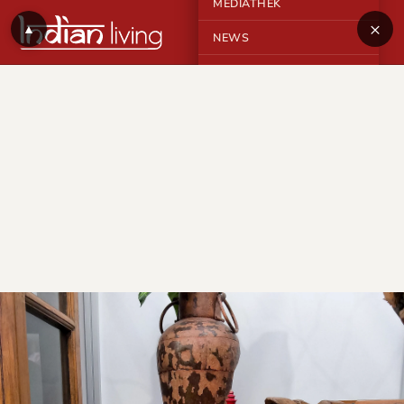
MEDIATHEK
×
▲
NEWS
KONTAKT