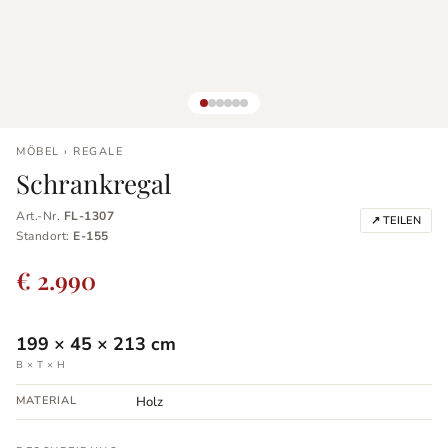
MÖBEL › REGALE
Schrankregal
Art.-Nr.
FL-1307
↗ TEILEN
Standort:
E-155
€ 2.990
199
×
45
×
213
cm
B × T × H
MATERIAL
Holz