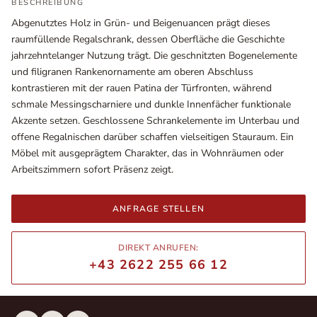
BESCHREIBUNG
Abgenutztes Holz in Grün- und Beigenuancen prägt dieses
raumfüllende Regalschrank, dessen Oberfläche die Geschichte
jahrzehntelanger Nutzung trägt. Die geschnitzten Bogenelemente
und filigranen Rankenornamente am oberen Abschluss
kontrastieren mit der rauen Patina der Türfronten, während
schmale Messingscharniere und dunkle Innenfächer funktionale
Akzente setzen. Geschlossene Schrankelemente im Unterbau und
offene Regalnischen darüber schaffen vielseitigen Stauraum. Ein
Möbel mit ausgeprägtem Charakter, das in Wohnräumen oder
Arbeitszimmern sofort Präsenz zeigt.
Ausstellungsräume
Wiener Straße – Werkstraße 111
ANFRAGE STELLEN
2700 Wiener Neustadt
In WinStage
DIREKT ANRUFEN:
+43 2622 255 66 12
+43 2622 255 66 12
office@indianliving.at