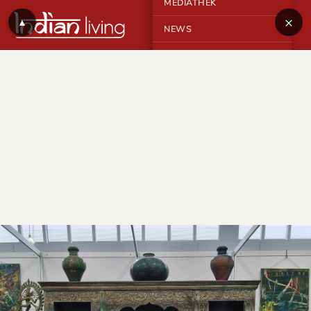
MEDIATHEK
×
▲
NEWS
KONTAKT