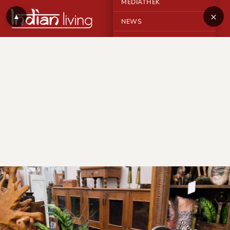
MEDIATHEK
×
▲
NEWS
KONTAKT