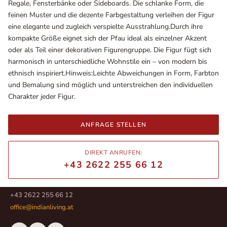
Regale, Fensterbänke oder Sideboards. Die schlanke Form, die
feinen Muster und die dezente Farbgestaltung verleihen der Figur
eine elegante und zugleich verspielte Ausstrahlung.Durch ihre
kompakte Größe eignet sich der Pfau ideal als einzelner Akzent
oder als Teil einer dekorativen Figurengruppe. Die Figur fügt sich
harmonisch in unterschiedliche Wohnstile ein – von modern bis
ethnisch inspiriert.Hinweis:Leichte Abweichungen in Form, Farbton
und Bemalung sind möglich und unterstreichen den individuellen
Charakter jeder Figur.
ANFRAGE STELLEN
Ausstellungsräume
Wiener Straße – Werkstraße 111
DIREKT ANRUFEN:
2700 Wiener Neustadt
+43 2622 255 66 12
In WinStage
+43 2622 255 66 12
office@indianliving.at