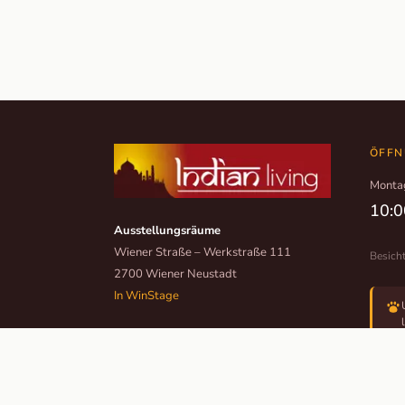
ÖFFN
Monta
10:0
Ausstellungsräume
Wiener Straße – Werkstraße 111
Besich
2700 Wiener Neustadt
In WinStage
+43 2622 255 66 12
office@indianliving.at