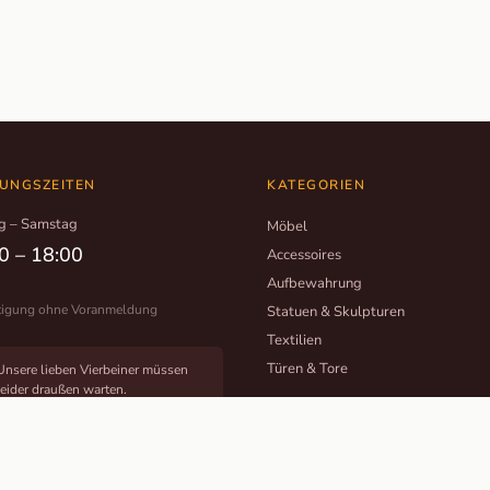
UNGSZEITEN
KATEGORIEN
g – Samstag
Möbel
0 – 18:00
Accessoires
Aufbewahrung
tigung ohne Voranmeldung
Statuen & Skulpturen
Textilien
Türen & Tore
Unsere lieben Vierbeiner müssen
leider draußen warten.