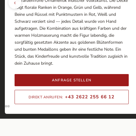
‹
die farbenfrohe Ornamentik indischer Volkskunst. Die Decke
zeigt florale Ranken in Orange, Grün und Gelb, während
Beine und Rüssel mit Punktmustern in Rot, Weiß und
Schwarz verziert sind — jedes Detail wurde von Hand
aufgetragen. Die Kombination aus kräftigen Farben und der
warmen Holzmaserung macht die Figur lebendig, die
sorgfältig gesetzten Akzente aus goldenen Blütenformen
und bunten Medaillons geben ihr eine festliche Note. Ein
Stück, das Kinderfreude und kunstvolle Tradition zugleich in
dein Zuhause bringt.
ANFRAGE STELLEN
+43 2622 255 66 12
DIREKT ANRUFEN: