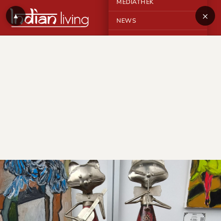
MEDIATHEK
×
▲
NEWS
KONTAKT