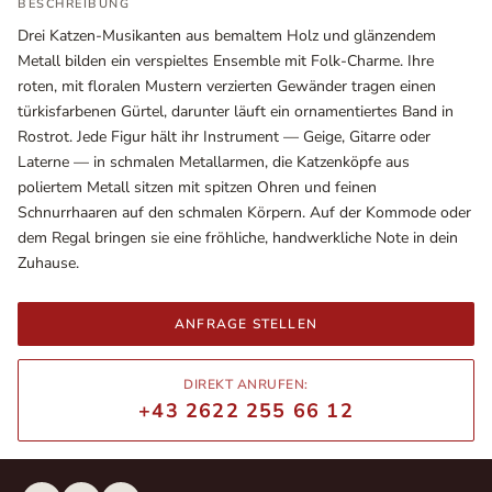
BESCHREIBUNG
Drei Katzen-Musikanten aus bemaltem Holz und glänzendem
Metall bilden ein verspieltes Ensemble mit Folk-Charme. Ihre
roten, mit floralen Mustern verzierten Gewänder tragen einen
türkisfarbenen Gürtel, darunter läuft ein ornamentiertes Band in
Rostrot. Jede Figur hält ihr Instrument — Geige, Gitarre oder
Laterne — in schmalen Metallarmen, die Katzenköpfe aus
poliertem Metall sitzen mit spitzen Ohren und feinen
Schnurrhaaren auf den schmalen Körpern. Auf der Kommode oder
dem Regal bringen sie eine fröhliche, handwerkliche Note in dein
Zuhause.
Ausstellungsräume
Wiener Straße – Werkstraße 111
ANFRAGE STELLEN
2700 Wiener Neustadt
In WinStage
DIREKT ANRUFEN:
+43 2622 255 66 12
+43 2622 255 66 12
office@indianliving.at