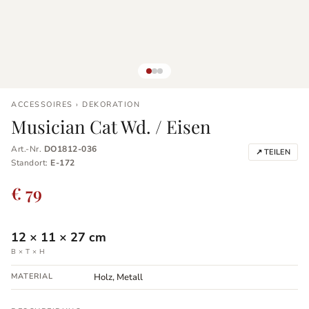
ACCESSOIRES › DEKORATION
Musician Cat Wd. / Eisen
Art.-Nr.
DO1812-036
↗ TEILEN
Standort:
E-172
€ 79
12
×
11
×
27
cm
B × T × H
MATERIAL
Holz, Metall