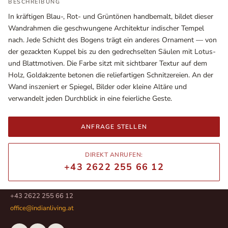
BESCHREIBUNG
In kräftigen Blau-, Rot- und Grüntönen handbemalt, bildet dieser
Wandrahmen die geschwungene Architektur indischer Tempel
nach. Jede Schicht des Bogens trägt ein anderes Ornament — von
der gezackten Kuppel bis zu den gedrechselten Säulen mit Lotus-
und Blattmotiven. Die Farbe sitzt mit sichtbarer Textur auf dem
Holz, Goldakzente betonen die reliefartigen Schnitzereien. An der
Wand inszeniert er Spiegel, Bilder oder kleine Altäre und
verwandelt jeden Durchblick in eine feierliche Geste.
ANFRAGE STELLEN
Ausstellungsräume
Wiener Straße – Werkstraße 111
DIREKT ANRUFEN:
2700 Wiener Neustadt
+43 2622 255 66 12
In WinStage
+43 2622 255 66 12
office@indianliving.at