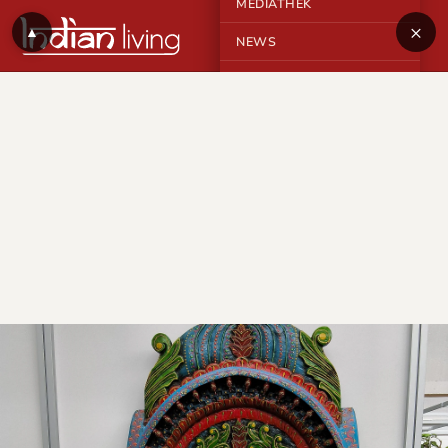
MEDIATHEK
×
▲
NEWS
KONTAKT