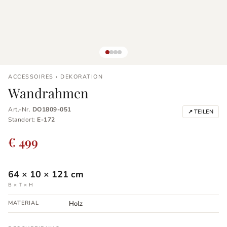
ACCESSOIRES › DEKORATION
Wandrahmen
Art.-Nr.
DO1809-051
↗ TEILEN
Standort:
E-172
€ 499
64
×
10
×
121
cm
B × T × H
MATERIAL
Holz