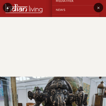
MEDIATHEK
×
▲
NEWS
KONTAKT