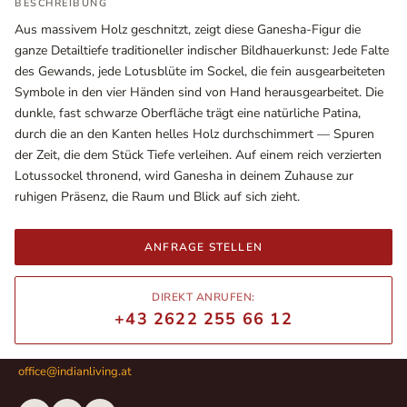
BESCHREIBUNG
Aus massivem Holz geschnitzt, zeigt diese Ganesha-Figur die
ganze Detailtiefe traditioneller indischer Bildhauerkunst: Jede Falte
des Gewands, jede Lotusblüte im Sockel, die fein ausgearbeiteten
Symbole in den vier Händen sind von Hand herausgearbeitet. Die
dunkle, fast schwarze Oberfläche trägt eine natürliche Patina,
durch die an den Kanten helles Holz durchschimmert — Spuren
der Zeit, die dem Stück Tiefe verleihen. Auf einem reich verzierten
Lotussockel thronend, wird Ganesha in deinem Zuhause zur
ruhigen Präsenz, die Raum und Blick auf sich zieht.
Ausstellungsräume
ANFRAGE STELLEN
Wiener Straße – Werkstraße 111
2700 Wiener Neustadt
DIREKT ANRUFEN:
In WinStage
+43 2622 255 66 12
+43 2622 255 66 12
office@indianliving.at