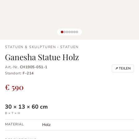
STATUEN & SKULPTUREN › STATUEN
Ganesha Statue Holz
Art.-Nr.
CH1905-051-1
↗ TEILEN
Standort:
F-214
€ 590
30
×
13
×
60
cm
B × T × H
MATERIAL
Holz