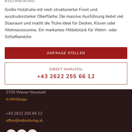
BESCHREIBUNG
Große Holztruhe mit reich strukturierter Front und
ausdrucksstarker Oberfläche. Die massive Ausführung bietet viel
Stauraum und macht die Truhe ideal für Decken, Kissen oder
Wohnaccessoires. Ein markantes Möbelstück für Wohn- oder
Schlafbereiche
ANFRAGE STELLEN
DIREKT ANRUFEN:
+43 2622 255 66 12
Ausstellungsräume
Wiener Straße – Werkstraße 111
2700 Wiener Neustadt
In WinStage
+43 2622 255 66 12
office@indianliving.at