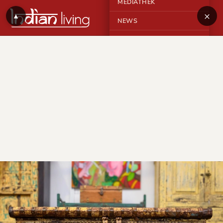
MEDIATHEK
×
▲
NEWS
KONTAKT