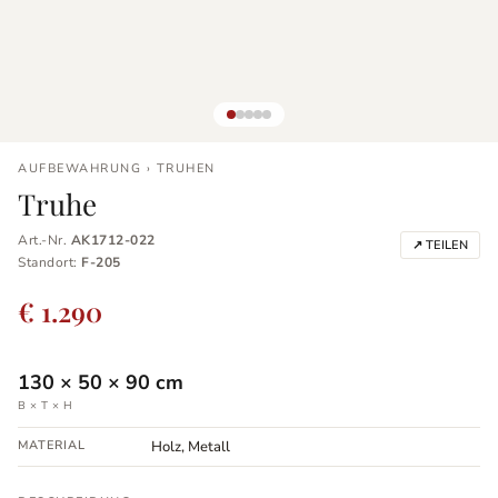
AUFBEWAHRUNG › TRUHEN
Truhe
Art.-Nr.
AK1712-022
↗ TEILEN
Standort:
F-205
€ 1.290
130
×
50
×
90
cm
B × T × H
MATERIAL
Holz, Metall